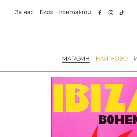
Skip
to
facebook
instagram
tiktok
За нас
Блог
Контакти
main
content
Начало
Изкуство и книги
Албуми
Книга Ibiza Boh
МАГАЗИН
НАЙ-НОВО