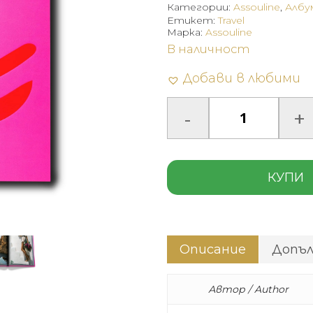
Категории:
Assouline
,
Албу
Етикет:
Travel
Марка:
Assouline
В наличност
Добави в любими
КУПИ
Описание
Допъ
Автор / Author