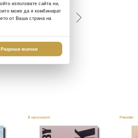
ойто използвате сайта ни,
18-08-10
2024-07-16
които може да я комбинират
нето от Ваша страна на
брото място в града
Хареса ми
шен декор - уникално и
о
Разреши всички
В наличност
Preorder