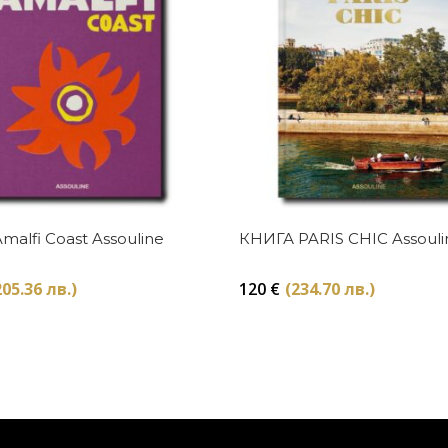
Купи
Купи
malfi Coast Assouline
КНИГА PARIS CHIC Assouli
205.36 лв.)
120
€
(234.70 лв.)