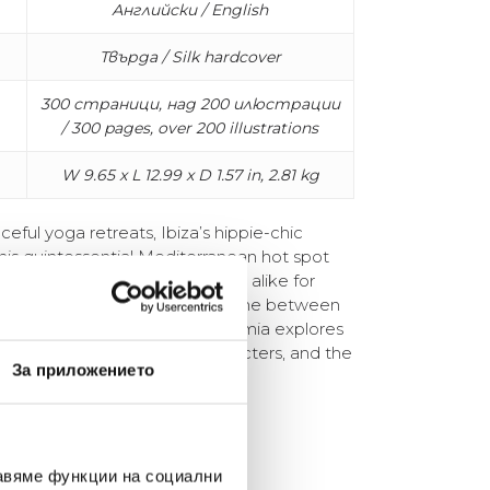
Английски / English
Твърда / Silk hardcover
300 страници, над 200 илюстрации
/ 300 pages, over 200 illustrations
W 9.65 x L 12.99 x D 1.57 in, 2.81 kg
ceful yoga retreats, Ibiza’s hippie-chic
This quintessential Mediterranean hot spot
rtists, creatives, and musicians alike for
nvent oneself, to walk the fine line between
and to discover bliss. Ibiza Bohemia explores
liffs, its legendary cast of characters, and the
За приложението
e its signature style.
авяме функции на социални
елина Линковска
Евелина Петкова