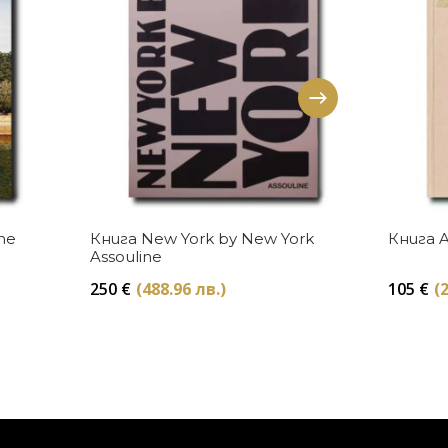
Купи
ne
Книга New York by New York
Книга A
Assouline
250
€
(488.96 лв.)
105
€
(