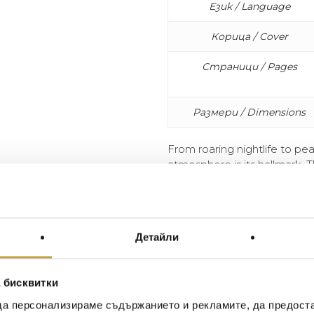
Език / Language
Корица / Cover
Страници / Pages
Размери / Dimensions
From roaring nightlife to pea
atmosphere is its hallmark. 
has served as an escape for a
decades. It is a place to rei
civilization and wilderness, 
the island’s scenic Balearic c
Детайли
archetypal interiors that defin
 бисквитки
да персонализираме съдържанието и рекламите, да предост
Иван Иванов
Ив