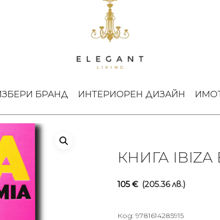
emia Assouline
ИЗБЕРИ БРАНД
ИНТЕРИОРЕН ДИЗАЙН
ИМО
КНИГА IBIZA
105
€
(205.36 лв.)
Код:
9781614285915