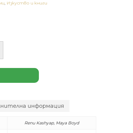
ми
,
Изкуство и книги
лнителна информация
Renu Kashyap, Maya Boyd