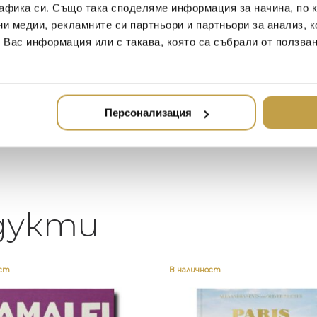
афика си. Също така споделяме информация за начина, по к
2020-05-20
20
ни медии, рекламните си партньори и партньори за анализ, 
т Вас информация или с такава, която са събрали от ползва
Един магазин за красив и
Най-до
елегантен дом. В него ще
за дома
намерите всичко, което ще
стилн
направи жилището ви
неповторимо
Персонализация
дукти
ост
В наличност