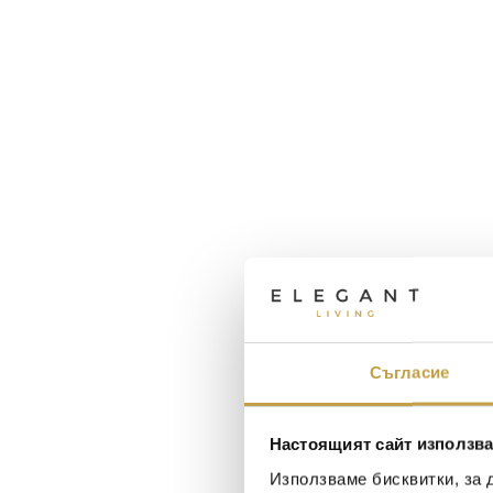
Съгласие
Настоящият сайт използва
Използваме бисквитки, за 
Maxim Behar
Георги Питов