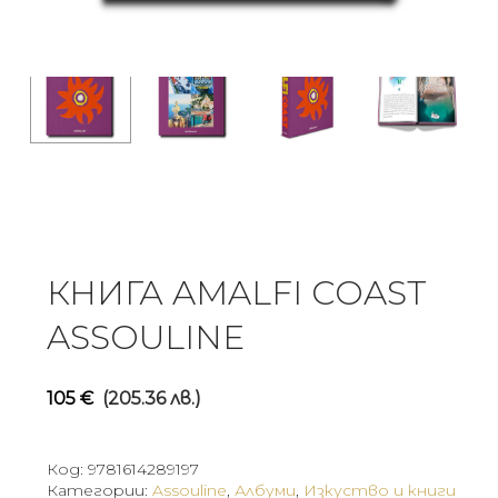
КНИГА AMALFI COAST
ASSOULINE
105
€
(205.36 лв.)
Код:
9781614289197
Категории:
Assouline
,
Албуми
,
Изкуство и книги