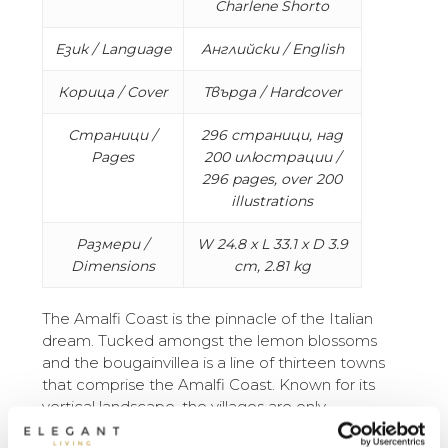
Charlene Shorto
Език / Language
Английски / English
Корица / Cover
Твърда / Hardcover
Страници /
296 страници, над
Pages
200 илюстрации /
296 pages, over 200
illustrations
Размери /
W 24.8 x L 33.1 x D 3.9
Dimensions
cm, 2.81 kg
The Amalfi Coast is the pinnacle of the Italian
dream. Tucked amongst the lemon blossoms
and the bougainvillea is a line of thirteen towns
that comprise the Amalfi Coast. Known for its
vertical landscape, the villages are only
accessible via the Strada Statale 163 — a narrow,