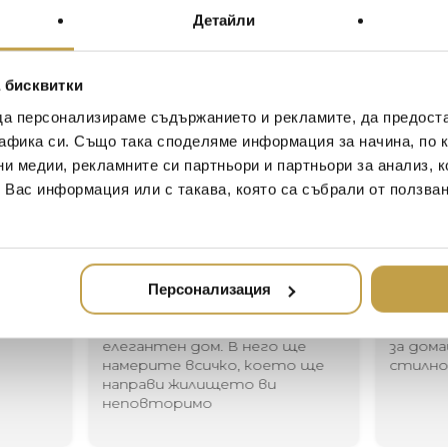
there: rustic cabanas and th
Детайли
lifestyle that has become Com
challenges the minds of arch
that delightfully blur the lin
 бисквитки
pages, the region’s character
and sea to the walls, shutte
да персонализираме съдържанието и рекламите, да предост
both picturesque and bold. D
афика си. Също така споделяме информация за начина, по к
with Comporta Bliss.
ни медии, рекламните си партньори и партньори за анализ, 
т Вас информация или с такава, която са събрали от ползва
Иван Иванов
Ив
2020-05-20
20
Персонализация
Един магазин за красив и
Най-до
елегантен дом. В него ще
за дома
намерите всичко, което ще
стилн
направи жилището ви
неповторимо