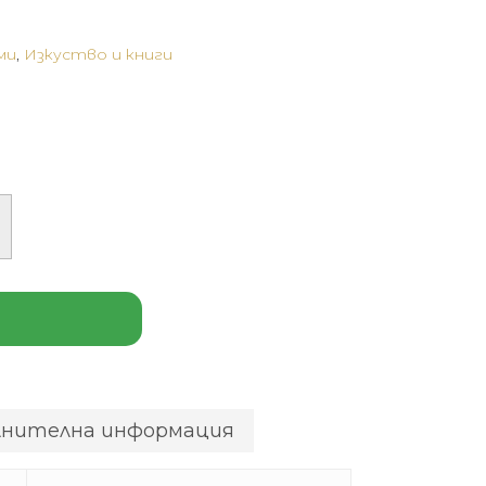
ми
,
Изкуство и книги
лнителна информация