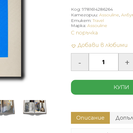
Код:
9781614286264
Категории:
Assouline
,
Албу
Етикет:
Travel
Марка:
Assouline
С поръчка
Добави в любими
КУПИ
Описание
Допъ