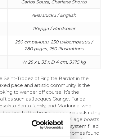
Carlos Souza, Charlene Shorto
Английски / English
Твърда / Hardcover
280 страници, 250 илюстрации /
280 pages, 250 illustrations
W 25 x L 33 x D 4 cm, 3.175 kg
aint-Tropez of Brigitte Bardot in the
laxed pace and artistic community, is the
ooking to wander off course. It’s the
lities such as Jacques Grange, Farida
 Espírito Santo family, and Madonna, who
g her kids to the beach and horseback riding
lhal on weekends. This fishing village boasts
ks of rice paddies, and an ecosystem filled
 serene backdrop for the striking homes found