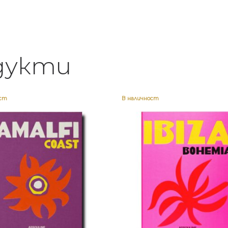
дукти
ост
В наличност