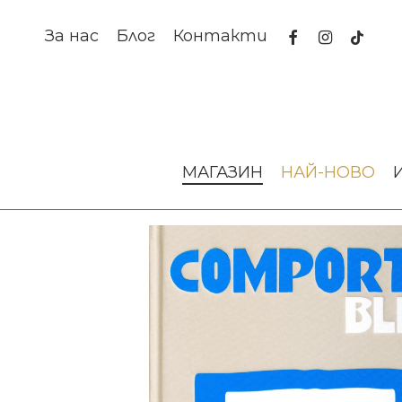
Skip
to
facebook
instagram
tiktok
За нас
Блог
Контакти
main
content
Начало
Изкуство и книги
Албуми
КНИГА COMPORTA
МАГАЗИН
НАЙ-НОВО