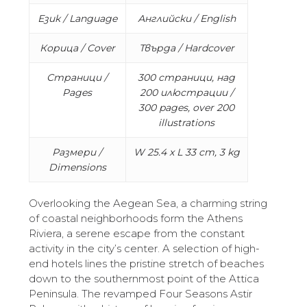
Език / Language
Английски / English
Корица / Cover
Твърда / Hardcover
Страници /
300 страници, над
Pages
200 илюстрации /
300 pages, over 200
illustrations
Размери /
W 25.4 x L 33 cm, 3 kg
Dimensions
Overlooking the Aegean Sea, a charming string
of coastal neighborhoods form the Athens
Riviera, a serene escape from the constant
activity in the city’s center. A selection of high-
end hotels lines the pristine stretch of beaches
down to the southernmost point of the Attica
Peninsula. The revamped Four Seasons Astir