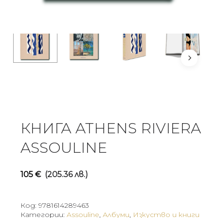
КНИГА ATHENS RIVIERA
ASSOULINE
105
€
(205.36 лв.)
Код:
9781614289463
Категории:
Assouline
,
Албуми
,
Изкуство и книги