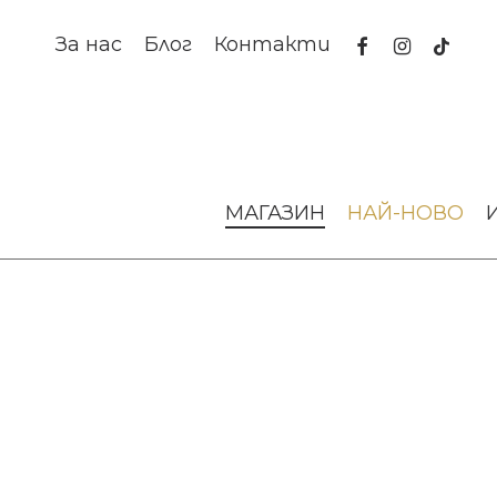
Skip
to
facebook
instagram
tiktok
За нас
Блог
Контакти
main
content
Начало
За масата
Порцеланови чаши
Чаша за чай H
МАГАЗИН
НАЙ-НОВО