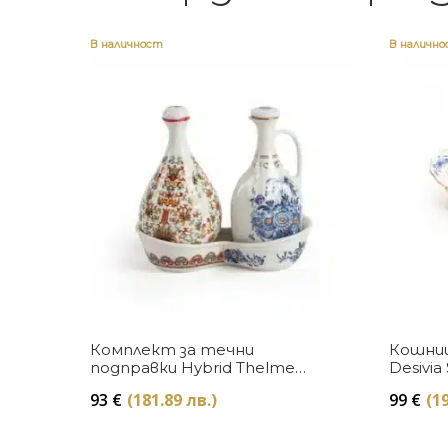
В наличност
В наличн
Купи
Комплект за течни
Кошница
подправки Hybrid Thelme
Desivia 
Seletti
93
€
(181.89 лв.)
99
€
(19