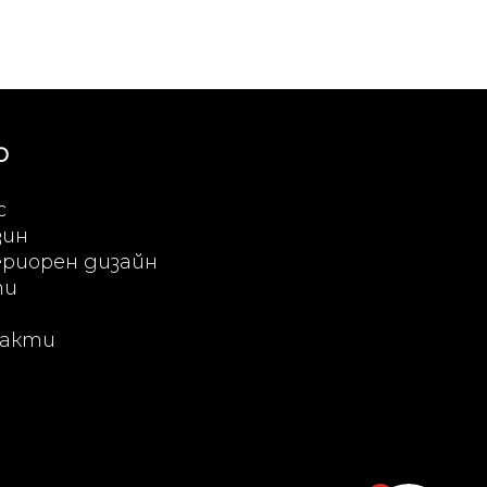
Ю
с
зин
риорен дизайн
ти
акти