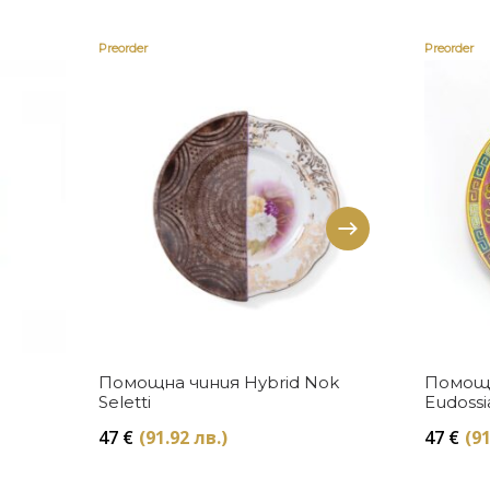
Preorder
Preorder
Купи
Помощна чиния Hybrid Nok
Помощн
Seletti
Eudossia
47
€
(91.92 лв.)
47
€
(91