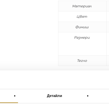
Материал
Цвят
Финиш
Размери
Тегло
Когато става дума за и
несъмнено се появява обр
Изработени от фин кост
Hybrid събират в себе с
излъчване на европейски
Детайли
сливането на двата пара
лични. Hybrid серията п