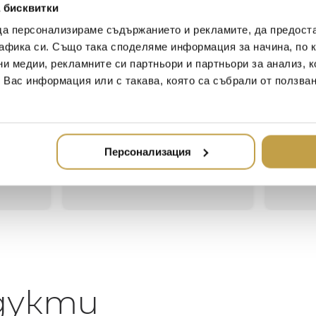
артистичен спектакъл!
 бисквитки
да персонализираме съдържанието и рекламите, да предост
афика си. Също така споделяме информация за начина, по к
ни медии, рекламните си партньори и партньори за анализ, 
Иван Иванов
Ив
т Вас информация или с такава, която са събрали от ползва
2020-05-20
20
Един магазин за красив и
Най-до
елегантен дом. В него ще
за дома
Персонализация
намерите всичко, което ще
стилн
направи жилището ви
неповторимо
дукти