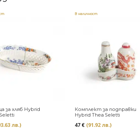
ост
В наличност
Купи
Купи
 за хляб Hybrid
Комплект за подправки
Seletti
Hybrid Thea Seletti
3.63 лв.)
47
€
(91.92 лв.)