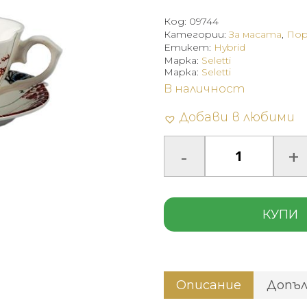
Код:
09744
Категории:
За масата
,
Пор
Етикет:
Hybrid
Марка:
Seletti
Марка:
Seletti
В наличност
Добави в любими
КУПИ
Описание
Допъ