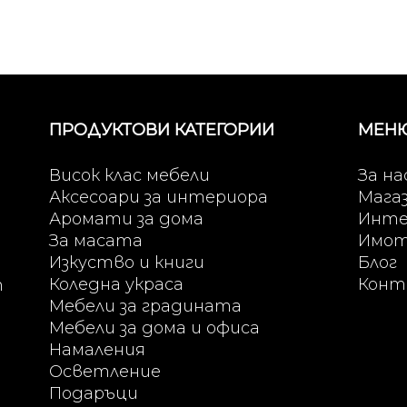
ПРОДУКТОВИ КАТЕГОРИИ
МЕН
Висок клас мебели
За на
Аксесоари за интериора
Мага
Аромати за дома
Инте
За масата
Имо
Изкуство и книги
Блог
Коледна украса
Конт
т
Мебели за градината
Мебели за дома и офиса
Намаления
Осветление
Подаръци