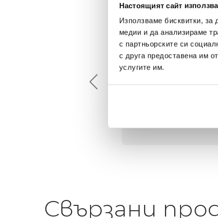
Настоящият сайт използва
Използваме бисквитки, за 
медии и да анализираме тр
с партньорските си социал
Maxim Behar
Георги Питов
с друга предоставена им о
2022-06-18
2021-06-01
услугите им.
й-доброто място за
Много интересни
иятна атмосфера на
предложения! Любезен
щата ви или просто за
персонал.
егантен подарък
Свързани про