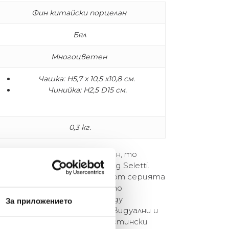
Фин китайски порцелан
Бял
Многоцветен
Чашка: H5,7 x 10,5 x10,8 см.
Чинийка: H2,5 D15 см.
0,3 кг.
новативен продуктов дизайн, то
азът на италианския бранд Seletti.
ен порцелан, артикулите от серията
и духа на изтока и модерното
я дизайн. Дисбалансът мeжду
За приложението
лела ги прави още по-индивидуални и
ревръща пиенето на чай в истински