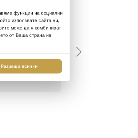
авяме функции на социални
ойто използвате сайта ни,
които може да я комбинират
елина Линковска
Евелина Петкова
нето от Ваша страна на
18-08-10
2024-07-16
брото място в града
Хареса ми
шен декор - уникално и
Разреши всички
о