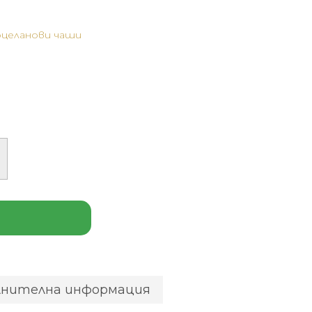
целанови чаши
лнителна информация