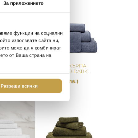
За приложението
авяме функции на социални
ойто използвате сайта ни,
които може да я комбинират
нето от Ваша страна на
Купи
Купи
кърпа Unito
ХАВЛИЕНА КЪРПА
Grey
UNITO HAND DARK
AZURE
.58 лв.)
90
€
(176.02 лв.)
Разреши всички
Preorder