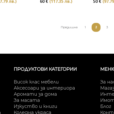
7.79 лв.)
60
€
(117.35 лв.)
50
€
(97.79
2
Предишна
1
3
ПРОДУКТОВИ КАТЕГОРИИ
МЕН
Висок клас мебели
За на
Аксесоари за интериора
Мага
Аромати за дома
Инте
За масата
Имо
Изкуство и книги
Блог
Коледна украса
Конт
т