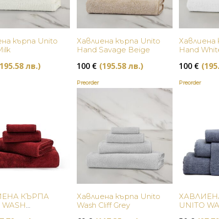
Купи
Купи
на кърпа Unito
Хавлиена кърпа Unito
Хавлиена 
ilk
Hand Savage Beige
Hand Whit
(195.58 лв.)
100
€
(195.58 лв.)
100
€
(195
Preorder
Preorder
Купи
Купи
ИЕНА КЪРПА
Хавлиена кърпа Unito
ХАВЛИЕН
O WASH
Wash Cliff Grey
UNITO W
LLIS
AZURE