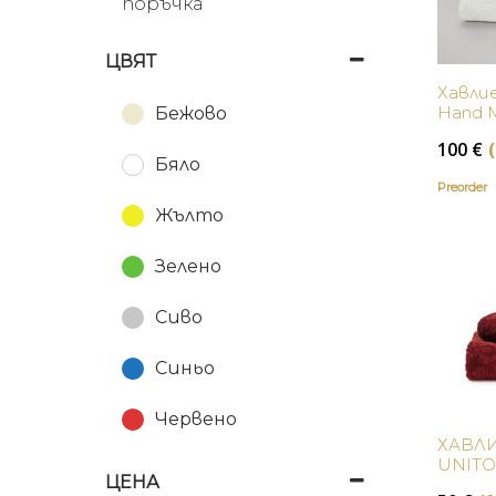
поръчка
ЦВЯТ
Хавлие
Hand M
Бежово
100
€
Бяло
Preorder
Жълто
Зелено
Сиво
Синьо
Червено
ХАВЛ
UNIT
ЦЕНА
AMARY