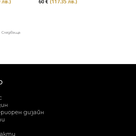
 лв.)
60
€
(117.35 лв.)
Следваща
Ю
с
зин
риорен дизайн
ти
акти