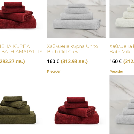
Купи
Купи
ИЕНА КЪРПА
Хавлиена кърпа Unito
Хавлиена 
 BATH AMARYLLIS
Bath Cliff Grey
Bath Milk
(293.37 лв.)
160
€
(312.93 лв.)
160
€
(312
Preorder
Preorder