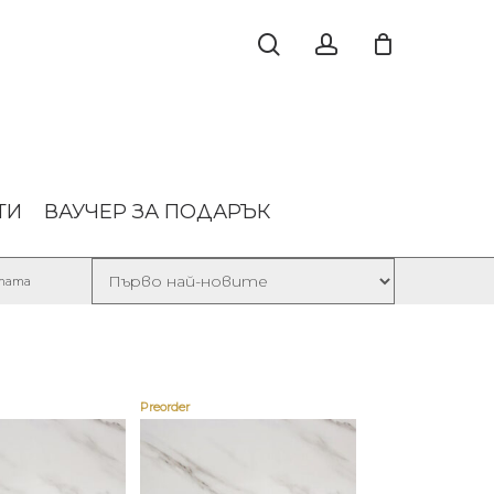
ТИ
ВАУЧЕР ЗА ПОДАРЪК
Sorted
лтата
by
latest
Preorder