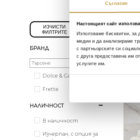
Съгласие
Настоящият сайт използва
ИЗЧИСТИ
ФИЛТРИТЕ
Използваме бисквитки, за 
медии и да анализираме тр
БРАНД
с партньорските си социал
с друга предоставена им о
услугите им.
ХАВЛ
UNITO
Dolce & Gabbana Casa
100
€
Frette
Preorder
НАЛИЧНОСТ
В наличност
Изчерпан, с опция за