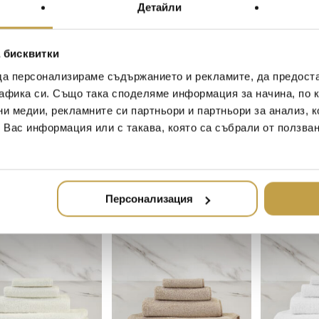
Детайли
 бисквитки
да персонализираме съдържанието и рекламите, да предост
афика си. Също така споделяме информация за начина, по к
ни медии, рекламните си партньори и партньори за анализ, 
т Вас информация или с такава, която са събрали от ползва
Купи
Купи
ИЕНА КЪРПА
ХАВЛИЕНА КЪРПА
Хавлиена 
 HAND ALOE
UNITO HAND
Hand Cliff 
AMARYLLIS
(195.58 лв.)
90
€
(176.02 лв.)
100
€
(195
Персонализация
Preorder
Preorder