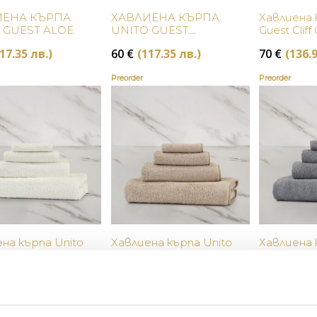
Купи
Купи
ИЕНА КЪРПА
ХАВЛИЕНА КЪРПА
Хавлиена 
 GUEST ALOE
UNITO GUEST
Guest Cliff
AMARYLLIS
17.35 лв.)
60
€
(117.35 лв.)
70
€
(136.9
Preorder
Preorder
Купи
Купи
на кърпа Unito
Хавлиена кърпа Unito
Хавлиена 
Milk
Guest Savage Beige
Guest Slat
36.91 лв.)
70
€
(136.91 лв.)
70
€
(136.9
Preorder
Preorder