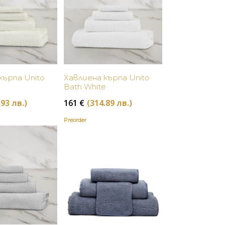
Купи
Купи
кърпа Unito
Хавлиена кърпа Unito
Bath White
.93 лв.)
161
€
(314.89 лв.)
Preorder