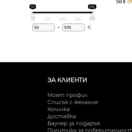
50
€
(9
50
935
50
271
493
714
935
-
€
Minimum Price
Maximum Price
ЗА КЛИЕНТИ
Моят профил
Списък с желания
Количка
Доставка
Ваучер за подарък
Политика за поверителнос