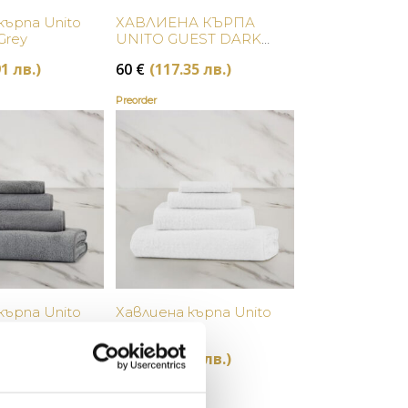
Купи
Купи
кърпа Unito
ХАВЛИЕНА КЪРПА
 Grey
UNITO GUEST DARK
AZURE
1 лв.)
60
€
(117.35 лв.)
Preorder
Купи
Купи
кърпа Unito
Хавлиена кърпа Unito
e Grey
Guest White
1 лв.)
70
€
(136.91 лв.)
Preorder