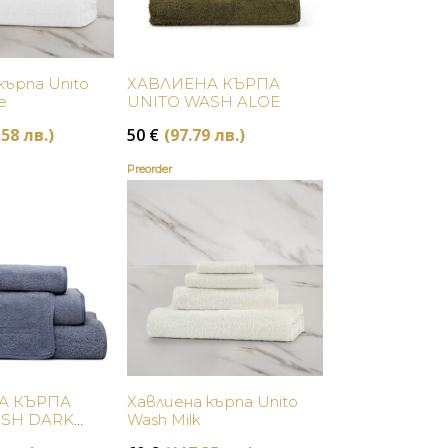
Купи
Купи
кърпа Unito
ХАВЛИЕНА КЪРПА
e
UNITO WASH ALOE
.58 лв.)
50
€
(97.79 лв.)
Preorder
Купи
Купи
А КЪРПА
Хавлиена кърпа Unito
ASH DARK
Wash Milk