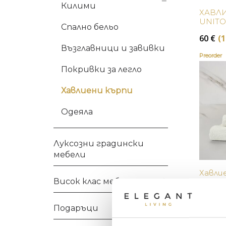
Килими
ХАВЛ
UNITO
Спално бельо
60
€
(1
Възглавници и завивки
Preorder
Покривки за легло
Хавлиени кърпи
Одеяла
Луксозни градински
мебели
Хавлие
Висок клас мебели
Guest 
70
€
(1
Подаръци
Preorder