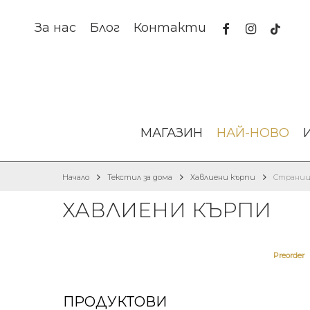
Skip
to
facebook
instagram
tiktok
За нас
Блог
Контакти
main
content
МАГАЗИН
НАЙ-НОВО
Начало
Текстил за дома
Хавлиени кърпи
Страниц
ХАВЛИЕНИ КЪРПИ
Preorder
ПРОДУКТОВИ