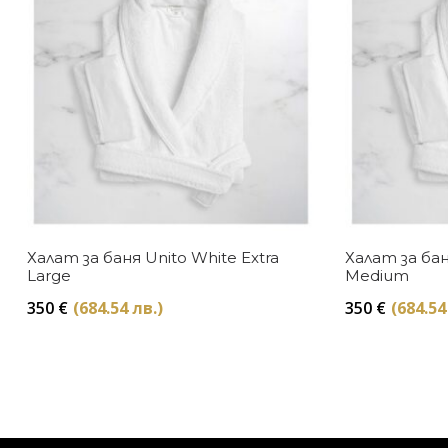
Халат за баня Unito White Extra
Халат за бан
Large
Medium
350
€
(684.54 лв.)
350
€
(684.54