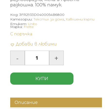
разкошна. 100% памук.
Код:
3FR2933D0400054B6800
Категории:
Текстил за дома
,
Хавлиени кърпи
Етикет:
Unito
Марка:
Frette
С поръчка
Добави в любими
КУПИ
Описание