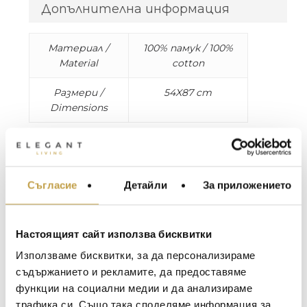
Допълнителна информация
Материал /
100% памук / 100%
Material
cotton
Размери /
54X87 cm
Dimensions
Колекцията хавлии Unito е разнообразна,
мека и просто разкошна. 100% памук.
Произведено в Италия.
Съгласие
Детайли
За приложението
МЕБЕЛИ ЗА ДОМА И
ОФИСА
The Unito bath collection is versatile, plush, and
simply terrific. Composition: 100% cotton. Made
ОСВЕТЛЕНИЕ
Настоящият сайт използва бисквитки
in Italy.
LALIQUE
АКСЕСОАРИ ЗА ИНТ
Използваме бисквитки, за да персонализираме
BACCARAT
ЗА МАСАТА
съдържанието и рекламите, да предоставяме
функции на социални медии и да анализираме
TOM DIXON
ТЕКСТИЛ ЗА ДОМА
трафика си. Също така споделяме информация за