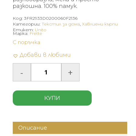
разкошна. 100% памук.
Код:
3FR2933D0200060F2136
Категории:
Текстил за дома
,
Хавлиени кърпи
Етикет:
Unito
Марка:
Frette
С поръчка
Добави в любими
КУПИ
Описание