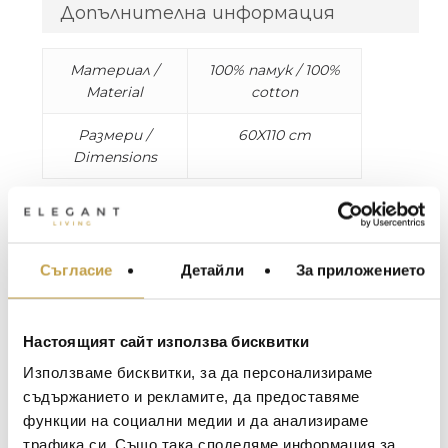
Допълнителна информация
Материал /
100% памук / 100%
Material
cotton
Размери /
60X110 cm
Dimensions
Колекцията хавлии Unito е разнообразна,
мека и просто разкошна. 100% памук.
Произведено в Италия.
Съгласие
Детайли
За приложението
МЕБЕЛИ ЗА ДОМА И
ОФИСА
The Unito bath collection is versatile, plush, and
simply terrific. Composition: 100% cotton. Made
ОСВЕТЛЕНИЕ
Настоящият сайт използва бисквитки
in Italy.
LALIQUE
АКСЕСОАРИ ЗА ИНТ
Използваме бисквитки, за да персонализираме
BACCARAT
ЗА МАСАТА
съдържанието и рекламите, да предоставяме
функции на социални медии и да анализираме
TOM DIXON
ТЕКСТИЛ ЗА ДОМА
трафика си. Също така споделяме информация за