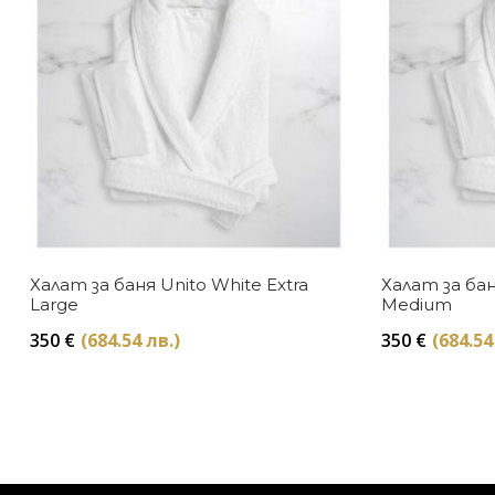
Халат за баня Unito White Extra
Халат за бан
Large
Medium
350
€
(684.54 лв.)
350
€
(684.54