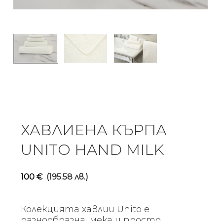
ХАВЛИЕНА КЪРПА
UNITO HAND MILK
100
€
(195.58 лв.)
Колекцията хавлии Unito е
разнообразна, мека и просто