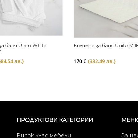
Купи
Купи
а баня Unito White
Килимче за баня Unito Mil
m
684.54 лв.)
170
€
(332.49 лв.)
ПРОДУКТОВИ КАТЕГОРИИ
МЕН
Висок клас мебели
За на