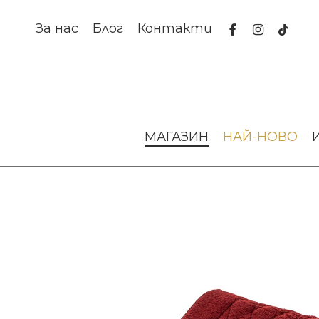
Skip
to
facebook
instagram
tiktok
За нас
Блог
Контакти
main
content
Начало
Текстил за дома
Хавлиени кърпи
Килимче з
МАГАЗИН
НАЙ-НОВО