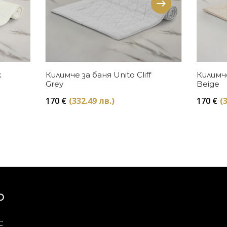
Купи
k
Килимче за баня Unito Cliff
Килимче
Grey
Beige
170
€
(332.49 лв.)
170
€
(
Ю
с