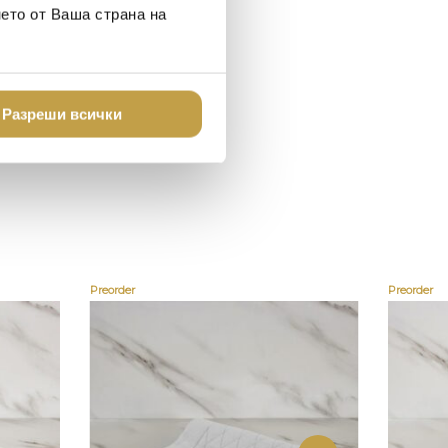
о
нето от Ваша страна на
Разреши всички
Preorder
Preorder