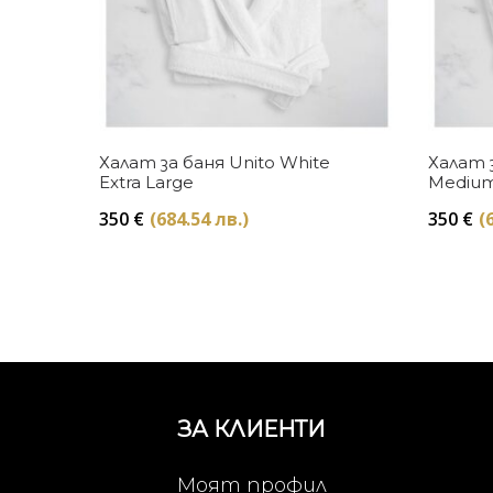
Купи
Халат за баня Unito White
Халат з
Extra Large
Mediu
350
€
(684.54 лв.)
350
€
(
ЗА КЛИЕНТИ
Моят профил