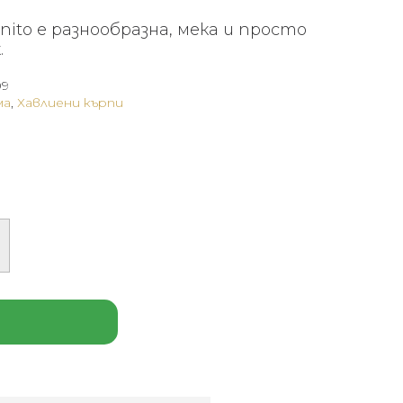
ito е разнообразна, мека и просто
.
09
ма
,
Хавлиени кърпи