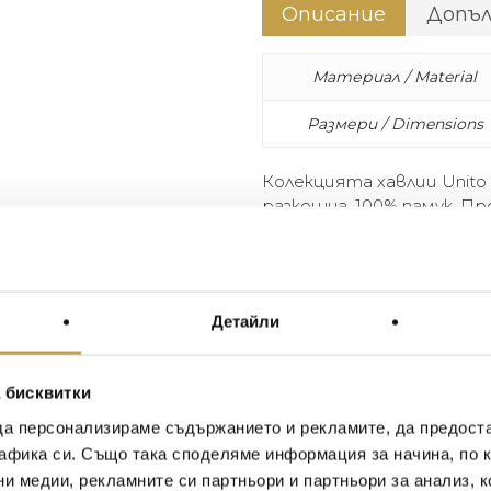
Описание
Допъ
Материал / Material
Размери / Dimensions
Колекцията хавлии Unito
разкошна. 100% памук. П
The Unito bath collection is ve
Composition: 100% cotton. Ma
Детайли
Иван Иванов
Ив
 бисквитки
2020-05-20
20
да персонализираме съдържанието и рекламите, да предост
афика си. Също така споделяме информация за начина, по к
Един магазин за красив и
Най-до
ни медии, рекламните си партньори и партньори за анализ, 
елегантен дом. В него ще
за дома