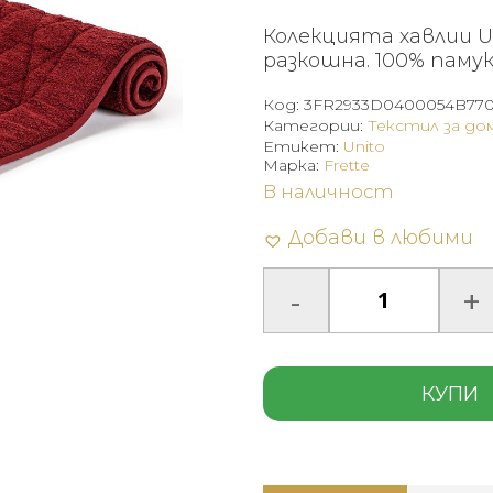
Колекцията хавлии Un
разкошна. 100% памук
Код:
3FR2933D0400054B77
Категории:
Текстил за до
Етикет:
Unito
Марка:
Frette
В наличност
Добави в любими
КУПИ