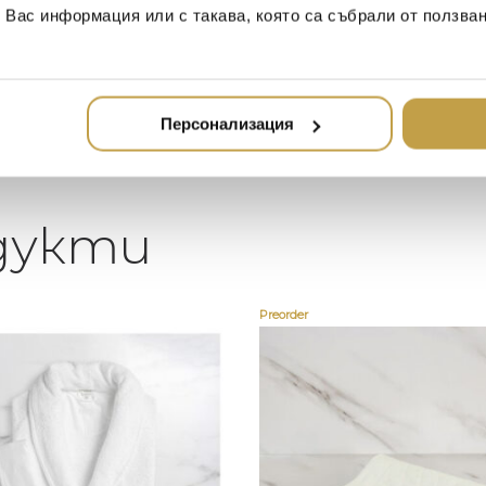
намерите всичко, което ще
стилн
т Вас информация или с такава, която са събрали от ползва
направи жилището ви
неповторимо
Персонализация
дукти
Preorder