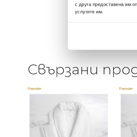
щата ви или просто за
персонал.
с друга предоставена им о
егантен подарък
услугите им.
Свързани про
Preorder
Preorder