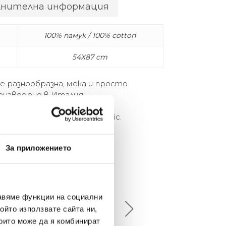
лнителна информация
100% памук / 100% cotton
54X87 cm
 е разнообразна, мека и просто
роизведено в Италия.
rsatile, plush, and simply terrific.
de in Italy.
За приложението
елина Линковска
Евелина Петкова
18-08-10
2024-07-16
авяме функции на социални
ойто използвате сайта ни,
брото място в града
Хареса ми
които може да я комбинират
шен декор - уникално и