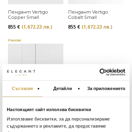
Petite Friture
Пендант Vertigo
Пендант Vertigo
В наличност
ЦВЯТ
Copper Small
Cobalt Small
Изчерпан, с опция за поръчка
855
€
(1,672.23 лв.)
855
€
(1,672.23 лв.)
Медно
ЦЕНА
Preorder
Синьо
Черно
Съгласие
Детайли
За приложението
МЕБЕЛИ ЗА ДОМА И
ОФИСА
ОСВЕТЛЕНИЕ
Пендант Vertigo
Настоящият сайт използва бисквитки
Black Small
LALIQUE
АКСЕСОАРИ ЗА ИНТ
Използваме бисквитки, за да персонализираме
855
€
(1,672.23 лв.)
BACCARAT
ЗА МАСАТА
съдържанието и рекламите, да предоставяме