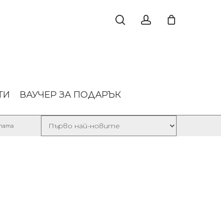
ТИ
ВАУЧЕР ЗА ПОДАРЪК
Sorted
лтата
by
latest