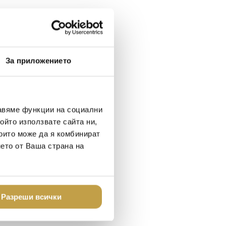
За приложението
авяме функции на социални
ойто използвате сайта ни,
които може да я комбинират
нето от Ваша страна на
Разреши всички