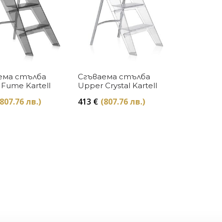
Купи
Купи
ема стълба
Сгъваема стълба
Fume Kartell
Upper Crystal Kartell
(807.76 лв.)
413
€
(807.76 лв.)