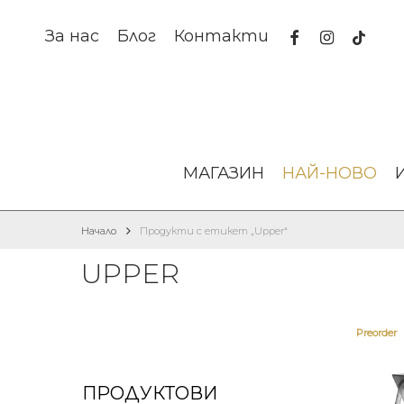
Skip
to
facebook
instagram
tiktok
За нас
Блог
Контакти
main
content
МАГАЗИН
НАЙ-НОВО
Начало
Продукти с етикет „Upper“
UPPER
Preorder
ПРОДУКТОВИ