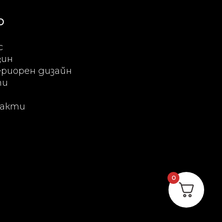
Ю
с
зин
риорен дизайн
ти
акти
0