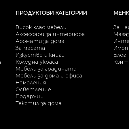
ПРОДУКТОВИ КАТЕГОРИИ
МЕН
Висок клас мебели
За на
Аксесоари за интериора
Мага
Аромати за дома
Инте
За масата
Имо
Изкуство и книги
Блог
Коледна украса
Конт
т
Мебели за градината
Мебели за дома и офиса
Намаления
Осветление
Подаръци
Текстил за дома