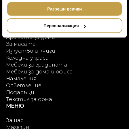
Онлайн пазаруване
МЕБЕЛИ
ползването от Ваша страна на услугите им.
DOLCE & GABBANA C
ПРОДУКТОВИ КАТЕГОРИИ
Разреши всички
ПОДАРЪЦИ
ETHNICRAFT
НАМАЛЕНИЕ
Висок клас мебели
ZUIVER
Персонализация
Аксесоари за интериора
DUTCHBONE
Аромати за дома
За масата
Изкуство и книги
Коледна украса
Мебели за градината
Мебели за дома и офиса
Намаления
Осветление
Подаръци
Текстил за дома
МЕНЮ
За нас
Магазин