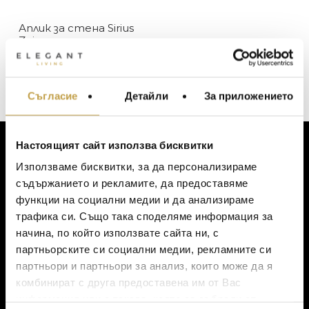
Zuiver
Аплик за стена Sirius
В наличност
ЦВЯТ
Zuiver
Изчерпан, с опция за поръчка
249
€
(487.00 лв.)
Бяло
ЦЕНА
Съгласие
Детайли
За приложението
МЕБЕЛИ ЗА ДОМА И
Златно
ОФИСА
Черно
ОСВЕТЛЕНИЕ
Настоящият сайт използва бисквитки
LALIQUE
АКСЕСОАРИ ЗА ИНТ
ЗА КЛИЕНТИ
Използваме бисквитки, за да персонализираме
BACCARAT
ЗА МАСАТА
съдържанието и рекламите, да предоставяме
Моят профил
функции на социални медии и да анализираме
TOM DIXON
ТЕКСТИЛ ЗА ДОМА
Списък с желания
трафика си. Също така споделяме информация за
MICHAEL ARAM
АРОМАТИ ЗА ДОМА
Количка
начина, по който използвате сайта ни, с
Доставка
ASSOULINE
партньорските си социални медии, рекламните си
ИЗКУСТВО И КНИГИ
Ваучер за подарък
партньори и партньори за анализ, които може да я
SELETTI
ВИСОК КЛАС МЕБЕЛ
Политика за поверителност
комбинират с друга предоставена им от Вас
L’OBJET
Условия за ползване
информация или с такава, която са събрали от
ЛУКСОЗНИ ГРАДИН