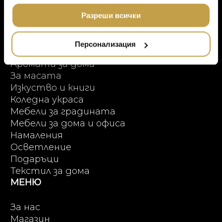
Онлайн пазаруване
МЕБЕЛИ
ползването от Ваша страна на услугите им.
DOLCE & GABBANA C
ПРОДУКТОВИ КАТЕГОРИИ
Разреши всички
ПОДАРЪЦИ
ETHNICRAFT
НАМАЛЕНИЕ
Висок клас мебели
ZUIVER
Персонализация
Аксесоари за интериора
DUTCHBONE
Аромати за дома
За масата
Изкуство и книги
Коледна украса
Мебели за градината
Мебели за дома и офиса
Намаления
Осветление
Подаръци
Текстил за дома
МЕНЮ
За нас
Магазин