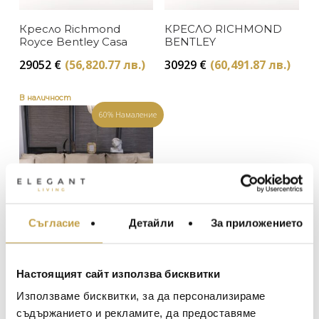
Bentley Home
Кресло Richmond
КРЕСЛО RICHMOND
В наличност
ЦВЯТ
Royce Bentley Casa
BENTLEY
Изчерпан, с опция за поръчка
29052
€
(56,820.77 лв.)
30929
€
(60,491.87 лв.)
Бежово
ЦЕНА
В наличност
60% Намаление
Съгласие
Детайли
За приложението
МЕБЕЛИ ЗА ДОМА И
ОФИСА
Диван Richmond
ОСВЕТЛЕНИЕ
Bentley
Настоящият сайт използва бисквитки
LALIQUE
АКСЕСОАРИ ЗА ИНТ
Original
39902
€
(78,041.53 лв.)
Използваме бисквитки, за да персонализираме
price
BACCARAT
Текущата
15961
€
(31,216.61 лв.)
ЗА МАСАТА
съдържанието и рекламите, да предоставяме