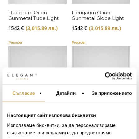
Lee Broom
Пендант Orion
Пендант Orion
В наличност
ЦВЯТ
Gunmetal Tube Light
Gunmetal Globe Light
Изчерпан, с опция за поръчка
1542
€
(3,015.89 лв.)
1542
€
(3,015.89 лв.)
Златно
ЦЕНА
Preorder
Preorder
Черно
Съгласие
Детайли
За приложението
МЕБЕЛИ ЗА ДОМА И
ОФИСА
ОСВЕТЛЕНИЕ
Пендант Orion Gold
Пендант Orion Gold
Настоящият сайт използва бисквитки
Tube Light
Globe Light
LALIQUE
АКСЕСОАРИ ЗА ИНТ
Използваме бисквитки, за да персонализираме
1546
€
(3,023.00 лв.)
1542
€
(3,015.89 лв.)
BACCARAT
ЗА МАСАТА
съдържанието и рекламите, да предоставяме