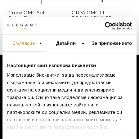
Zuiver
Стол OMG Soft
СТОЛ OMG LL
В наличност
ЦВЯТ
Beige Zuiver
BROWN ZUIVER
Изчерпан, с опция за поръчка
229
€
(447.89 лв.)
488
€
(954.45 лв.)
Бежово
ЦЕНА
Съгласие
Детайли
За приложението
МЕБЕЛИ ЗА ДОМА И
Кафяво
ОФИСА
ОСВЕТЛЕНИЕ
Настоящият сайт използва бисквитки
LALIQUE
АКСЕСОАРИ ЗА ИНТ
ЗА КЛИЕНТИ
Използваме бисквитки, за да персонализираме
BACCARAT
ЗА МАСАТА
съдържанието и рекламите, да предоставяме
Моят профил
функции на социални медии и да анализираме
TOM DIXON
ТЕКСТИЛ ЗА ДОМА
Списък с желания
трафика си. Също така споделяме информация за
MICHAEL ARAM
АРОМАТИ ЗА ДОМА
Количка
начина, по който използвате сайта ни, с
Доставка
ASSOULINE
партньорските си социални медии, рекламните си
ИЗКУСТВО И КНИГИ
Ваучер за подарък
партньори и партньори за анализ, които може да я
SELETTI
ВИСОК КЛАС МЕБЕЛ
Политика за поверителност
комбинират с друга предоставена им от Вас
L’OBJET
Условия за ползване
информация или с такава, която са събрали от
ЛУКСОЗНИ ГРАДИН