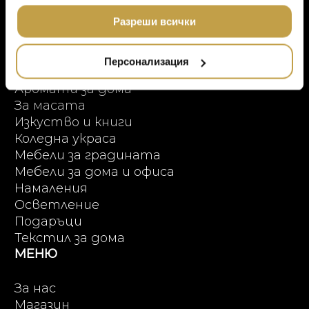
Онлайн пазаруване
МЕБЕЛИ
ползването от Ваша страна на услугите им.
DOLCE & GABBANA C
ПРОДУКТОВИ КАТЕГОРИИ
Разреши всички
ПОДАРЪЦИ
ETHNICRAFT
НАМАЛЕНИЕ
Висок клас мебели
ZUIVER
Персонализация
Аксесоари за интериора
DUTCHBONE
Аромати за дома
За масата
Изкуство и книги
Коледна украса
Мебели за градината
Мебели за дома и офиса
Намаления
Осветление
Подаръци
Текстил за дома
МЕНЮ
За нас
Магазин