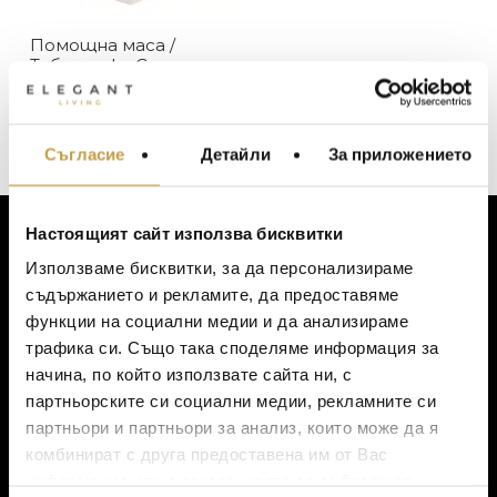
Zuiver
Помощна маса /
В наличност
ЦВЯТ
Табуретка Cones
Shiny Silver Zuiver
Изчерпан, с опция за поръчка
249
€
(487.00 лв.)
Сребристо
ЦЕНА
Съгласие
Детайли
За приложението
МЕБЕЛИ ЗА ДОМА И
ОФИСА
ОСВЕТЛЕНИЕ
Настоящият сайт използва бисквитки
LALIQUE
АКСЕСОАРИ ЗА ИНТ
ЗА КЛИЕНТИ
Използваме бисквитки, за да персонализираме
BACCARAT
ЗА МАСАТА
съдържанието и рекламите, да предоставяме
Моят профил
функции на социални медии и да анализираме
TOM DIXON
ТЕКСТИЛ ЗА ДОМА
Списък с желания
трафика си. Също така споделяме информация за
MICHAEL ARAM
АРОМАТИ ЗА ДОМА
Количка
начина, по който използвате сайта ни, с
Доставка
ASSOULINE
партньорските си социални медии, рекламните си
ИЗКУСТВО И КНИГИ
Ваучер за подарък
партньори и партньори за анализ, които може да я
SELETTI
ВИСОК КЛАС МЕБЕЛ
Политика за поверителност
комбинират с друга предоставена им от Вас
L’OBJET
Условия за ползване
информация или с такава, която са събрали от
ЛУКСОЗНИ ГРАДИН