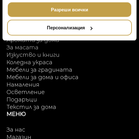
Онлайн пазаруване
МЕБЕЛИ
ползването от Ваша страна на услугите им.
DOLCE & GABBANA C
ПРОДУКТОВИ КАТЕГОРИИ
Разреши всички
ПОДАРЪЦИ
ETHNICRAFT
НАМАЛЕНИЕ
Висок клас мебели
ZUIVER
Персонализация
Аксесоари за интериора
DUTCHBONE
Аромати за дома
За масата
Изкуство и книги
Коледна украса
Мебели за градината
Мебели за дома и офиса
Намаления
Осветление
Подаръци
Текстил за дома
МЕНЮ
За нас
Магазин