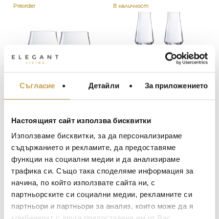
Preorder
В наличност
Съгласие
Детайли
За приложението
МЕБЕЛИ ЗА ДОМА И
ОФИСА
ОСВЕТЛЕНИЕ
Чаши Château
Чаши за шампанско
Настоящият сайт използва бисквитки
Baccarat Tumbler S
Château Baccarat
LALIQUE
АКСЕСОАРИ ЗА ИНТ
сет 2 броя Baccarat
Flute сет 2 броя
Използваме бисквитки, за да персонализираме
158
€
(309.02 лв.)
263
€
(514.38 лв.)
Baccarat
BACCARAT
ЗА МАСАТА
съдържанието и рекламите, да предоставяме
функции на социални медии и да анализираме
TOM DIXON
ТЕКСТИЛ ЗА ДОМА
Preorder
трафика си. Също така споделяме информация за
MICHAEL ARAM
АРОМАТИ ЗА ДОМА
начина, по който използвате сайта ни, с
ASSOULINE
партньорските си социални медии, рекламните си
ИЗКУСТВО И КНИГИ
партньори и партньори за анализ, които може да я
SELETTI
ВИСОК КЛАС МЕБЕЛ
комбинират с друга предоставена им от Вас