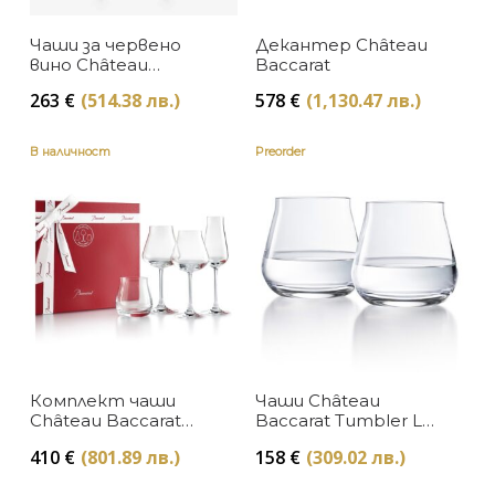
Baccarat
Чаши за червено
Декантер Château
В наличност
ЦЕНА
вино Château
Baccarat
Baccarat L сет 2
Изчерпан, с опция за поръчка
263
€
(514.38 лв.)
578
€
(1,130.47 лв.)
броя Baccarat
В наличност
Preorder
Комплект чаши
Чаши Château
Château Baccarat
Baccarat Tumbler L
Degustation сет 4
сет 2 броя Baccarat
410
€
(801.89 лв.)
158
€
(309.02 лв.)
броя Baccarat