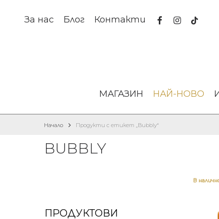
Skip
to
facebook
instagram
tiktok
За нас
Блог
Контакти
main
content
МАГАЗИН
НАЙ-НОВО
Начало
Продукти с етикет „Bubbly“
BUBBLY
В налич
ПРОДУКТОВИ