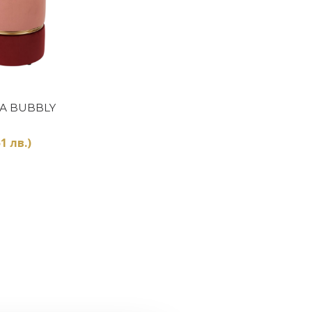
Купи
А BUBBLY
1 лв.)