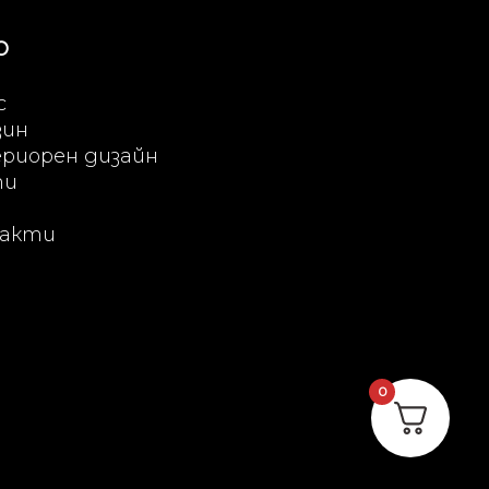
Ю
с
зин
риорен дизайн
ти
акти
0