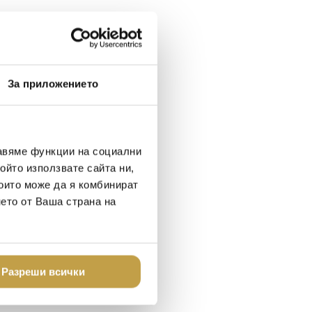
За приложението
авяме функции на социални
ойто използвате сайта ни,
които може да я комбинират
нето от Ваша страна на
Разреши всички