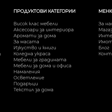
ПРОДУКТОВИ КАТЕГОРИИ
МЕН
Висок клас мебели
За на
Аксесоари за интериора
Мага
Аромати за дома
Инте
За масата
Имо
Изкуство и книги
Блог
Коледна украса
Конт
т
Мебели за градината
Мебели за дома и офиса
Намаления
Осветление
Подаръци
Текстил за дома