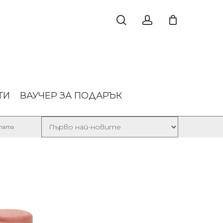
ТИ
ВАУЧЕР ЗА ПОДАРЪК
Sorted
лтата
by
latest