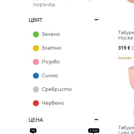
Reflection
поръчка
Copenhagen
ЦВЯТ
Umage
Табуре
Зелено
Hocker
Dutch
319
€
Златно
Preorder
Розово
Синьо
Сребристо
Червено
ЦЕНА
Табур
59
1 010
Light P