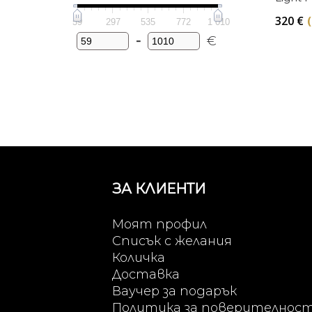
320
€
59
297
535
772
1 010
-
€
Minimum Price
Maximum Price
ЗА КЛИЕНТИ
Моят профил
Списък с желания
Количка
Доставка
Ваучер за подарък
Политика за поверителнос