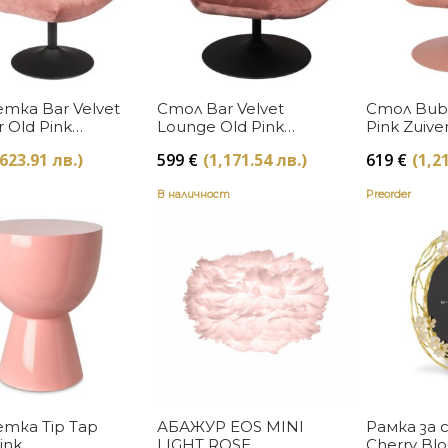
Купи
Купи
тка Bar Velvet
Стол Bar Velvet
Стол Bub
 Old Pink
Lounge Old Pink
Pink Zuive
bone
Dutchbone
(623.91 лв.)
599
€
(1,171.54 лв.)
619
€
(1,2
В наличност
Preorder
Купи
Купи
етка Tip Tap
АБАЖУР EOS MINI
Рамка за 
ink
LIGHT ROSE
Cherry Bl