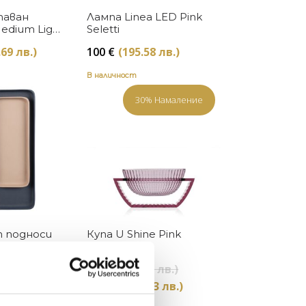
Купи
Купи
таван
Лампа Linea LED Pink
edium Light
Seletti
y
.69 лв.)
100
€
(195.58 лв.)
В наличност
30% Намаление
Купи
Купи
 подноси
Купа U Shine Pink
/Pink Zuiver
Kartell
Original
9 лв.)
177
€
(346.18 лв.)
price
Текущата
124
€
(242.33 лв.)
was:
цена