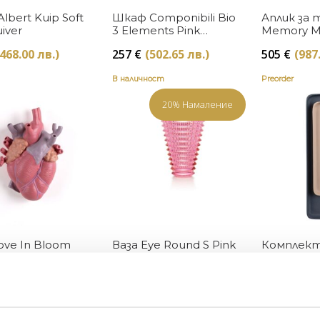
Купи
Купи
lbert Kuip Soft
Шкаф Componibili Bio
Аплик за 
uiver
3 Elements Pink
Memory M
Kartell
Pink Gloss
(468.00 лв.)
257
€
(502.65 лв.)
505
€
(987
В наличност
Preorder
20% Намаление
Купи
Купи
ove In Bloom
Ваза Eye Round S Pink
Комплект
eletti
Baccarat
Rebel Blue
Original
(399.00 лв.)
1262
€
(2,468.26 лв.)
59
€
(115.3
price
Текущата
1010
€
(1,974.61 лв.)
was:
цена