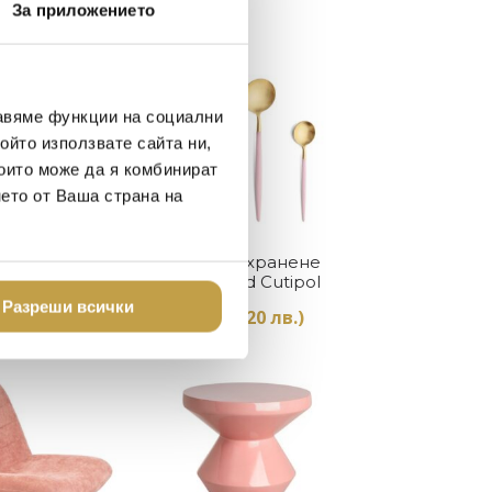
177 €
Preorder
е:
За приложението
(346.18
124 €
лв.).
(242.33
лв.).
авяме функции на социални
ойто използвате сайта ни,
които може да я комбинират
нето от Ваша страна на
Купи
Купи
e Counter
Прибори за хранене
nk Zuiver
Goa Pink Gold Cutipol
Разреши всички
.79 лв.)
584
€
(1,142.20 лв.)
Preorder