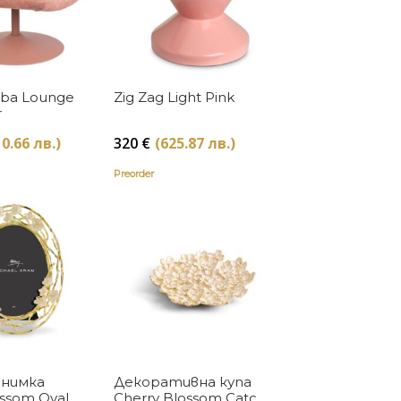
Купи
Купи
ba Lounge
Zig Zag Light Pink
r
10.66 лв.)
320
€
(625.87 лв.)
Preorder
Купи
Купи
снимка
Декоративна купа
ossom Oval
Cherry Blossom Catch