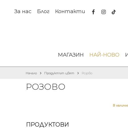
Skip
to
facebook
instagram
tiktok
За нас
Блог
Контакти
main
content
МАГАЗИН
НАЙ-НОВО
Начало
Продуктът цвят
Розово
РОЗОВО
В налич
ПРОДУКТОВИ