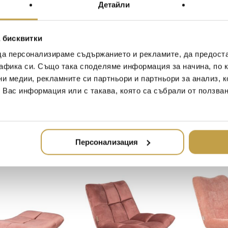
1262 €
ност
Preorder
Preorder
е:
Детайли
(2,468.26
1010 €
лв.).
(1,974.61
 бисквитки
лв.).
да персонализираме съдържанието и рекламите, да предост
афика си. Също така споделяме информация за начина, по к
ни медии, рекламните си партньори и партньори за анализ, 
т Вас информация или с такава, която са събрали от ползва
Купи
Купи
ик Haas Mojave
Огледало Eclipse
Стол Spik
ink L’Objet
Small
Natural/Pi
Персонализация
(1,165.67 лв.)
575
€
(1,124.00 лв.)
299
€
(584
Preorder
Preorder