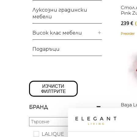
Стол A
Луксозни градински
Pink Z
мебели
239
€
Висок клас мебели
Preorder
Подаръци
ИЗЧИСТИ
ФИЛТРИТЕ
Ваза L
БРАНД
Color S
204
€
LALIQUE