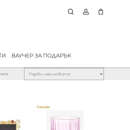
ТИ
ВАУЧЕР ЗА ПОДАРЪК
Sorted
лтата
by
latest
Preorder