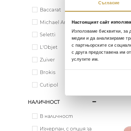
В налич
Съгласие
Baccarat
Настоящият сайт използва
Michael Aram
Използваме бисквитки, за 
Seletti
медии и да анализираме тр
с партньорските си социал
L'Objet
с друга предоставена им о
услугите им.
Zuiver
Свещн
Brokis
Palm P
596
€
Cutipol
Preorder
Dutchbone
НАЛИЧНОСТ
Kartell
В наличност
Pols Potten
Изчерпан, с опция за