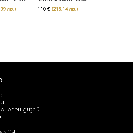
el Aram
All Michael Aram
.09 лв.)
110
€
(215.14 лв.)
а
Ю
с
зин
риорен дизайн
ти
акти