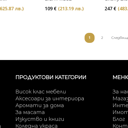
5×7 Micha
(625.87 лв.)
109
€
(213.19 лв.)
247
€
(483
1
2
Следващ
ПРОДУКТОВИ КАТЕГОРИИ
МЕН
Висок клас мебели
За на
Аксесоари за интериора
Мага
Аромати за дома
Инте
За масата
Имо
Изкуство и книги
Блог
Коледна украса
Конт
т