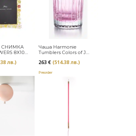
Купи
Купи
А СНИМКА
Чаша Harmonie
ERS 8X10
Tumblers Colors of Joy
ARAM
Pastel Rose Baccarat
.38 лв.)
263
€
(514.38 лв.)
Preorder