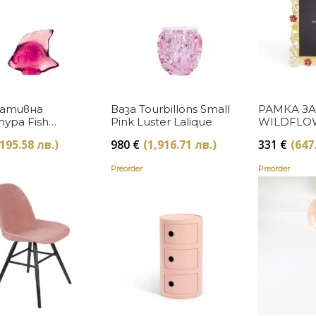
Купи
Купи
ативна
Ваза Tourbillons Small
РАМКА З
ура Fish
Pink Luster Lalique
WILDFLOW
a Lalique
MICAEL 
(195.58 лв.)
980
€
(1,916.71 лв.)
331
€
(647
Preorder
Preorder