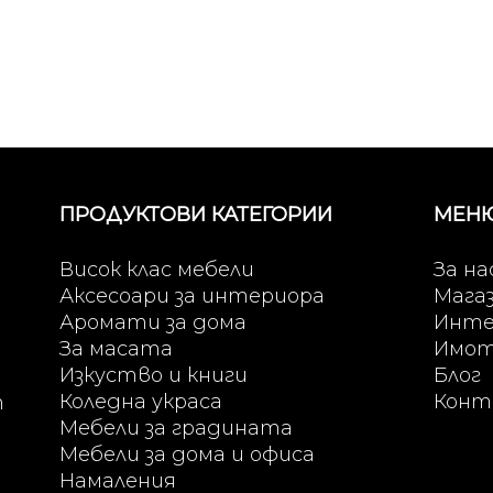
ПРОДУКТОВИ КАТЕГОРИИ
МЕН
Висок клас мебели
За на
Аксесоари за интериора
Мага
Аромати за дома
Инте
За масата
Имо
Изкуство и книги
Блог
Коледна украса
Конт
т
Мебели за градината
Мебели за дома и офиса
Намаления