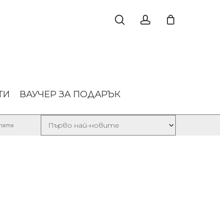
ТИ
ВАУЧЕР ЗА ПОДАРЪК
Sorted
лтата
by
latest