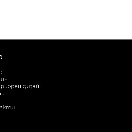
Ю
с
зин
риорен дизайн
ти
акти