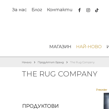
Skip
to
facebook
instagram
tiktok
За нас
Блог
Контакти
main
content
МАГАЗИН
НАЙ-НОВО
Начало
Продуктът Бранд
The Rug Company
THE RUG COMPANY
Preorder
ПРОДУКТОВИ