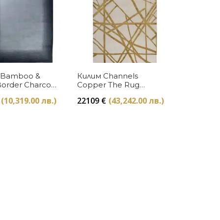
Купи
Купи
 Bamboo &
Килим Channels
order Charcoal
Copper The Rug
ug Company
Company
(10,319.00 лв.)
22109
€
(43,242.00 лв.)