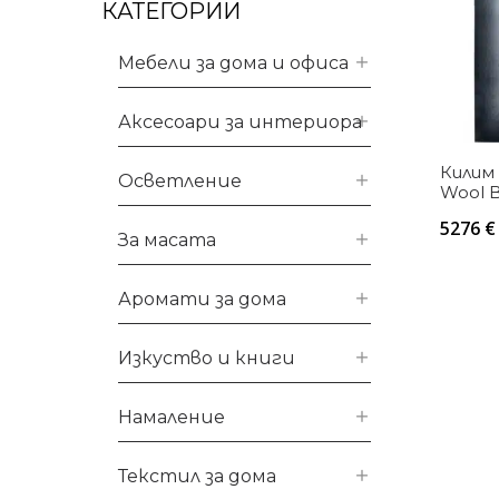
КАТЕГОРИИ
Мебели за дома и офиса
Аксесоари за интериора
Килим
Осветление
Wool B
The R
5276
€
За масата
Аромати за дома
Изкуство и книги
Намаление
Текстил за дома