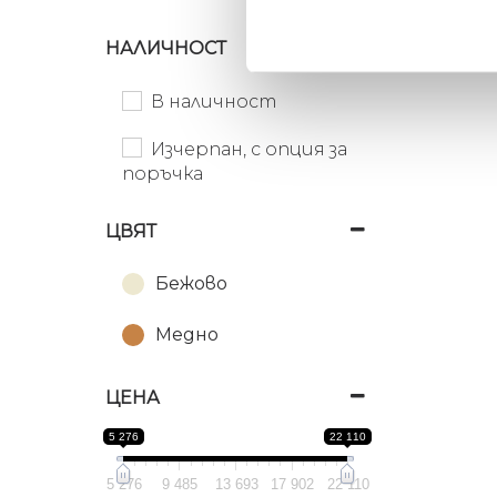
НАЛИЧНОСТ
В наличност
Изчерпан, с опция за
поръчка
ЦВЯТ
Бежово
Медно
ЦЕНА
5 276
22 110
5 276
9 485
13 693
17 902
22 110