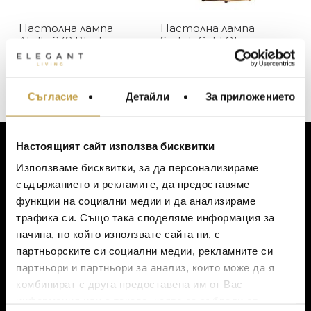
Oluce
Настолна лампа
Настолна лампа
В наличност
ЦВЯТ
Atollo 238 Black
Switch Gold Oluce
Изчерпан, с опция за поръчка
768
€
(1,502.08 лв.)
2280
€
(4,459.29 лв.)
Златно
ЦЕНА
Съгласие
Детайли
За приложението
МЕБЕЛИ ЗА ДОМА И
Черно
ОФИСА
ОСВЕТЛЕНИЕ
Настоящият сайт използва бисквитки
LALIQUE
АКСЕСОАРИ ЗА ИНТ
ЗА КЛИЕНТИ
Използваме бисквитки, за да персонализираме
BACCARAT
ЗА МАСАТА
съдържанието и рекламите, да предоставяме
Моят профил
функции на социални медии и да анализираме
TOM DIXON
ТЕКСТИЛ ЗА ДОМА
Списък с желания
трафика си. Също така споделяме информация за
MICHAEL ARAM
АРОМАТИ ЗА ДОМА
Количка
начина, по който използвате сайта ни, с
Доставка
ASSOULINE
партньорските си социални медии, рекламните си
ИЗКУСТВО И КНИГИ
Ваучер за подарък
партньори и партньори за анализ, които може да я
SELETTI
ВИСОК КЛАС МЕБЕЛ
Политика за поверителност
комбинират с друга предоставена им от Вас
L’OBJET
Условия за ползване
информация или с такава, която са събрали от
ЛУКСОЗНИ ГРАДИН