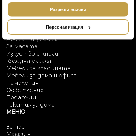
Онлайн пазаруване
МЕБЕЛИ
ползването от Ваша страна на услугите им.
DOLCE & GABBANA C
ПРОДУКТОВИ КАТЕГОРИИ
Разреши всички
ПОДАРЪЦИ
ETHNICRAFT
НАМАЛЕНИЕ
Висок клас мебели
ZUIVER
Персонализация
Аксесоари за интериора
DUTCHBONE
Аромати за дома
За масата
Изкуство и книги
Коледна украса
Мебели за градината
Мебели за дома и офиса
Намаления
Осветление
Подаръци
Текстил за дома
МЕНЮ
За нас
Магазин