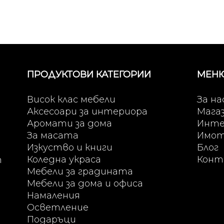
ПРОДУКТОВИ КАТЕГОРИИ
МЕН
Висок клас мебели
За на
Аксесоари за интериора
Мага
Аромати за дома
Инте
За масата
Имо
Изкуство и книги
Блог
Коледна украса
Конт
т
Мебели за градината
Мебели за дома и офиса
Намаления
Осветление
Подаръци