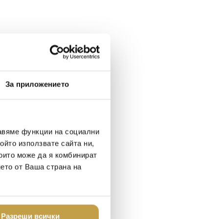
За приложението
авяме функции на социални
ойто използвате сайта ни,
които може да я комбинират
нето от Ваша страна на
Разреши всички