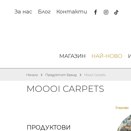
Skip
to
facebook
instagram
tiktok
За нас
Блог
Контакти
main
content
МАГАЗИН
НАЙ-НОВО
Начало
Продуктът Бранд
Moooi Carpets
MOOOI CARPETS
Preorder
ПРОДУКТОВИ