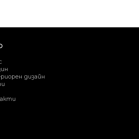
Ю
с
зин
риорен дизайн
ти
акти