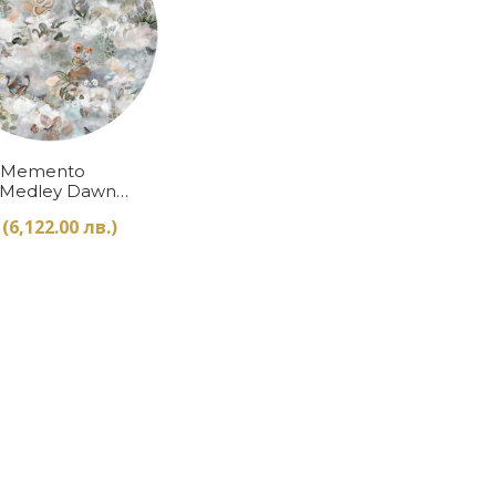
Купи
 Memento
 Medley Dawn
 Small
(6,122.00 лв.)
mide Moooi