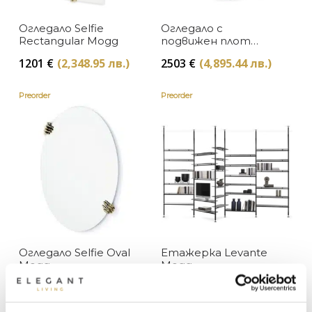
Mogg
Огледало Selfie
Огледало с
В наличност
ЦЕНА
Rectangular Mogg
подвижен плот
Brame Oval Oxidized
Изчерпан, с опция за поръчка
1201
€
(2,348.95 лв.)
2503
€
(4,895.44 лв.)
Mogg
Preorder
Preorder
Огледало Selfie Oval
Етажерка Levante
Mogg
Mogg
764
€
(1,494.25 лв.)
14581
€
(28,517.96 лв.)