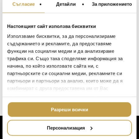
Съгласие
Детайли
За приложението
Preorder
Preorder
МЕБЕЛИ ЗА ДОМА И
ОФИСА
ОСВЕТЛЕНИЕ
Настоящият сайт използва бисквитки
LALIQUE
АКСЕСОАРИ ЗА ИНТ
Използваме бисквитки, за да персонализираме
BACCARAT
ЗА МАСАТА
съдържанието и рекламите, да предоставяме
функции на социални медии и да анализираме
TOM DIXON
ТЕКСТИЛ ЗА ДОМА
трафика си. Също така споделяме информация за
MICHAEL ARAM
АРОМАТИ ЗА ДОМА
начина, по който използвате сайта ни, с
ASSOULINE
партньорските си социални медии, рекламните си
Огледало Selfie
Огледало Selfie
ИЗКУСТВО И КНИГИ
Square Mogg
Round Mogg
партньори и партньори за анализ, които може да я
SELETTI
ВИСОК КЛАС МЕБЕЛ
комбинират с друга предоставена им от Вас
383
€
(749.08 лв.)
1809
€
(3,538.10 лв.)
L’OBJET
информация или с такава, която са събрали от
ЛУКСОЗНИ ГРАДИН
МЕБЕЛИ
ползването от Ваша страна на услугите им.
DOLCE & GABBANA C
Разреши всички
ПОДАРЪЦИ
ETHNICRAFT
НАМАЛЕНИЕ
ZUIVER
Персонализация
ЗА КЛИЕНТИ
DUTCHBONE