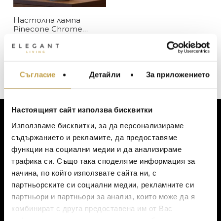
FontanaArte
Настолна лампа
В наличност
ЦЕНА
Pinecone Chrome
White Fontanaarte
Изчерпан, с опция за поръчка
Original
1654
€
(3,234.00 лв.)
price
Текущата
992
€
(1,940.40 лв.)
was:
цена
Съгласие
Детайли
За приложението
1654 €
МЕБЕЛИ ЗА ДОМА И
е:
(3,234.00
ОФИСА
992 €
лв.).
(1,940.40
ОСВЕТЛЕНИЕ
лв.).
Настоящият сайт използва бисквитки
LALIQUE
АКСЕСОАРИ ЗА ИНТ
Използваме бисквитки, за да персонализираме
ЗА КЛИЕНТИ
BACCARAT
ЗА МАСАТА
съдържанието и рекламите, да предоставяме
функции на социални медии и да анализираме
TOM DIXON
ТЕКСТИЛ ЗА ДОМА
Моят профил
трафика си. Също така споделяме информация за
Списък с желания
MICHAEL ARAM
АРОМАТИ ЗА ДОМА
начина, по който използвате сайта ни, с
Количка
ASSOULINE
партньорските си социални медии, рекламните си
ИЗКУСТВО И КНИГИ
Доставка
партньори и партньори за анализ, които може да я
SELETTI
Ваучер за подарък
ВИСОК КЛАС МЕБЕЛ
комбинират с друга предоставена им от Вас
Политика за поверителност
L’OBJET
информация или с такава, която са събрали от