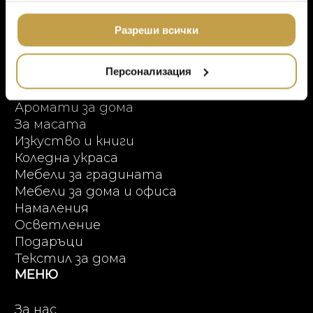
ЛУКСОЗНИ ГРАДИН
Условия за ползване
МЕБЕЛИ
ползването от Ваша страна на услугите им.
DOLCE & GABBANA C
Онлайн пазаруване
Разреши всички
ПРОДУКТОВИ КАТЕГОРИИ
ПОДАРЪЦИ
ETHNICRAFT
НАМАЛЕНИЕ
ZUIVER
Персонализация
Висок клас мебели
Аксесоари за интериора
DUTCHBONE
Аромати за дома
За масата
Изкуство и книги
Коледна украса
Мебели за градината
Мебели за дома и офиса
Намаления
Осветление
Подаръци
Текстил за дома
МЕНЮ
За нас