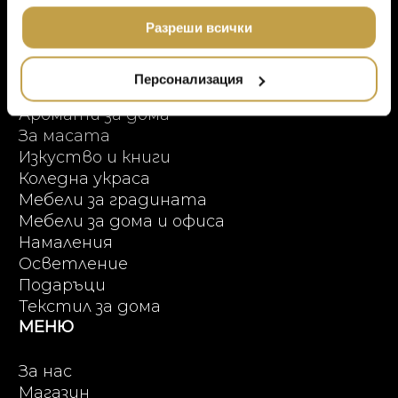
Онлайн пазаруване
МЕБЕЛИ
ползването от Ваша страна на услугите им.
DOLCE & GABBANA C
ПРОДУКТОВИ КАТЕГОРИИ
Разреши всички
ПОДАРЪЦИ
ETHNICRAFT
НАМАЛЕНИЕ
Висок клас мебели
ZUIVER
Персонализация
Аксесоари за интериора
DUTCHBONE
Аромати за дома
За масата
Изкуство и книги
Коледна украса
Мебели за градината
Мебели за дома и офиса
Намаления
Осветление
Подаръци
Текстил за дома
МЕНЮ
За нас
Магазин