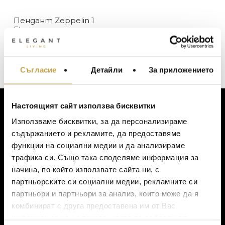
Flos
Пендант Zeppelin 1
В наличност
ЦВЯТ
Flos
Изчерпан, с опция за поръчка
4209
€
(8,232.00 лв.)
Бяло
ЦЕНА
Съгласие
Детайли
За приложението
МЕБЕЛИ ЗА ДОМА И
ОФИСА
ОСВЕТЛЕНИЕ
Настоящият сайт използва бисквитки
LALIQUE
АКСЕСОАРИ ЗА ИНТ
ЗА КЛИЕНТИ
Използваме бисквитки, за да персонализираме
BACCARAT
ЗА МАСАТА
съдържанието и рекламите, да предоставяме
Моят профил
функции на социални медии и да анализираме
TOM DIXON
ТЕКСТИЛ ЗА ДОМА
Списък с желания
трафика си. Също така споделяме информация за
MICHAEL ARAM
АРОМАТИ ЗА ДОМА
Количка
начина, по който използвате сайта ни, с
Доставка
ASSOULINE
партньорските си социални медии, рекламните си
ИЗКУСТВО И КНИГИ
Ваучер за подарък
партньори и партньори за анализ, които може да я
SELETTI
ВИСОК КЛАС МЕБЕЛ
Политика за поверителност
комбинират с друга предоставена им от Вас
L’OBJET
Условия за ползване
информация или с такава, която са събрали от
ЛУКСОЗНИ ГРАДИН