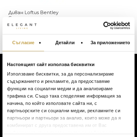
BENTLEY
Диван Loftus Bentley
В наличност
ЦЕНА
Casa
Изчерпан, с опция за поръчка
73680
€
(144,105.55 лв.)
Съгласие
Детайли
За приложението
МЕБЕЛИ ЗА ДОМА И
ОФИСА
ОСВЕТЛЕНИЕ
Настоящият сайт използва бисквитки
LALIQUE
АКСЕСОАРИ ЗА ИНТ
ЗА КЛИЕНТИ
Използваме бисквитки, за да персонализираме
BACCARAT
ЗА МАСАТА
съдържанието и рекламите, да предоставяме
Моят профил
функции на социални медии и да анализираме
TOM DIXON
ТЕКСТИЛ ЗА ДОМА
Списък с желания
трафика си. Също така споделяме информация за
MICHAEL ARAM
АРОМАТИ ЗА ДОМА
Количка
начина, по който използвате сайта ни, с
Доставка
ASSOULINE
партньорските си социални медии, рекламните си
ИЗКУСТВО И КНИГИ
Ваучер за подарък
партньори и партньори за анализ, които може да я
SELETTI
ВИСОК КЛАС МЕБЕЛ
Политика за поверителност
комбинират с друга предоставена им от Вас
L’OBJET
Условия за ползване
информация или с такава, която са събрали от
ЛУКСОЗНИ ГРАДИН