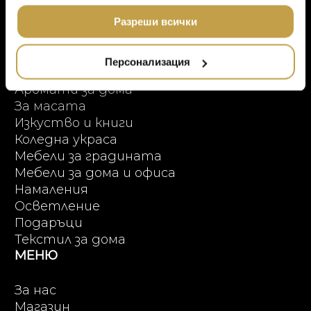
Онлайн пазаруване
МЕБЕЛИ
ползването от Ваша страна на услугите им.
DOLCE & GABBANA C
ПРОДУКТОВИ КАТЕГОРИИ
Разреши всички
ПОДАРЪЦИ
ETHNICRAFT
НАМАЛЕНИЕ
Висок клас мебели
ZUIVER
Персонализация
Аксесоари за интериора
DUTCHBONE
Аромати за дома
За масата
Изкуство и книги
Коледна украса
Мебели за градината
Мебели за дома и офиса
Намаления
Осветление
Подаръци
Текстил за дома
МЕНЮ
За нас
Магазин