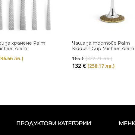
Купи
Купи
и за хранене Palm
Чаша за тостове Palm
Michael Aram
Kiddush Cup Michael Aram
Original
236.66 лв.)
165
€
(322.71 лв.)
price
Текуща
132
€
(258.17 лв.)
was:
цена
165 €
е:
(322.71
132 €
лв.).
(258.17
лв.).
ПРОДУКТОВИ КАТЕГОРИИ
МЕН