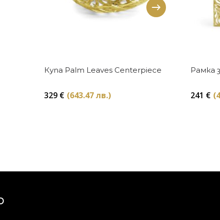
Купи
Купа Palm Leaves Centerpiece
Рамка 
329
€
(643.47 лв.)
241
€
(
та
Ю