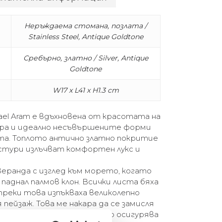
Неръждаема стомана, позлата /
Stainless Steel, Antique Goldtone
Сребърно, златно / Silver, Antique
Goldtone
W17 x L41 x H1.3 cm
ael Aram е вдъхновена от красотата на
ъра и идеално несъвършените форми
ста. Топлото антично златно покритие
стури излъчват комфортен лукс и
веранда с изглед към морето, когато
 паднал палмов клон. Всички листа бяха
ъпреки това изпъкваха великолепно
пейзаж. Това ме накара да се замисля
е дарове на палмата, която осигурява