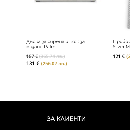
Купи
Дъска за сирена и нож за
Прибор
мазане Palm
Silver 
Original
187
€
(365.74 лв.)
121
€
(
price
Текущата
131
€
(256.02 лв.)
was:
цена
187 €
е:
(365.74
131 €
лв.).
(256.02
лв.).
ЗА КЛИЕНТИ