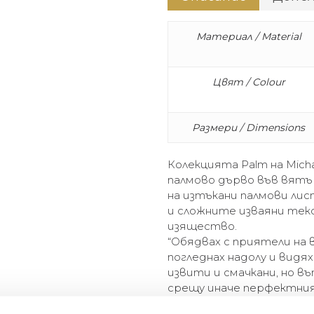
Материал / Material
Цвят / Colour
Размери / Dimensions
Колекцията Palm на Mich
палмово дърво във вят
на изтъкани палмови ли
и сложните изваяни тек
изящество.
“Обядвах с приятели на 
погледнах надолу и видях
извити и смачкани, но в
срещу иначе перфектния 
за времето и за обилнит