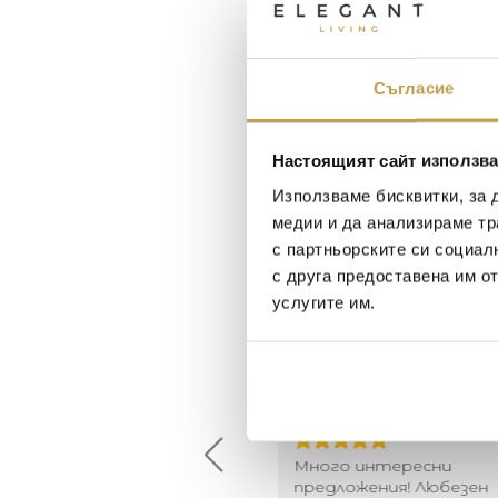
Съгласие
Настоящият сайт използва
Използваме бисквитки, за 
медии и да анализираме тр
с партньорските си социал
с друга предоставена им о
услугите им.
Maxim Behar
Георги Питов
2022-06-18
2021-06-01
й-доброто място за
Много интересни
иятна атмосфера на
предложения! Любезен