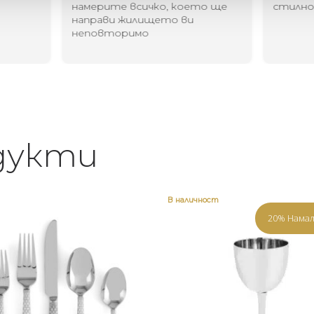
намерите всичко, което ще
стилн
направи жилището ви
неповторимо
дукти
В наличност
20% Нама