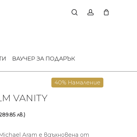
ТИ
ВАУЧЕР ЗА ПОДАРЪК
40% Намаление
M VANITY
inal
Текущата
289.85 лв.)
e
цена
:
е:
Michael Aram е вдъхновена от