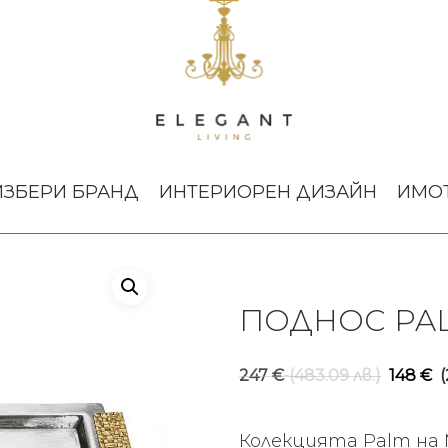
anity
ИЗБЕРИ БРАНД
ИНТЕРИОРЕН ДИЗАЙН
ИМО
ПОДНОС PAL
Orig
247
€
(483.09 лв.)
148
€
(
pric
was
Колекцията Palm на 