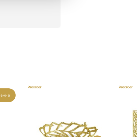
о
Preorder
Preorder
ление