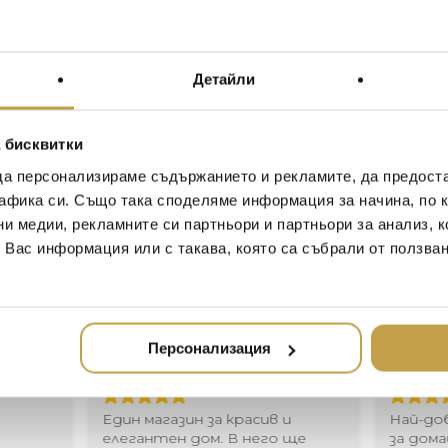
всичко – от храна до подс
The Palm Collection is inspi
and the perfectly imperfect
Детайли
fronds. The warm antique gol
exude comfortable luxury an
“I was having lunch with fri
 бисквитки
looked down to the lawn and
да персонализираме съдържанието и рекламите, да предост
all twisted and curled, yet i
афика си. Също така споделяме информация за начина, по к
otherwise perfect landscape
ни медии, рекламните си партньори и партньори за анализ, 
and the bountiful gifts of t
food to shelter.” – Michael 
т Вас информация или с такава, която са събрали от ползва
Иван Иванов
Ив
Персонализация
2020-05-20
20
Един магазин за красив и
Най-до
елегантен дом. В него ще
за дома