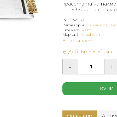
247
красотата на палмо
(48
несъвършените форм
лв.).
Код:
174943
Категории:
За масата
,
Под
Етикет:
Palm
Марка:
Michael Aram
В наличност
Добави в любими
КУПИ
Описание
Допъ