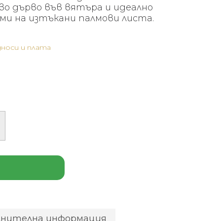
 €
148 €
во дърво във вятъра и идеално
3.09
(289.85
и на изтъкани палмови листа.
лв.).
носи и плата
лнителна информация