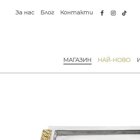
Skip
to
facebook
instagram
tiktok
За нас
Блог
Контакти
main
content
Начало
За масата
Подноси и плата
Поднос Palm V
МАГАЗИН
НАЙ-НОВО