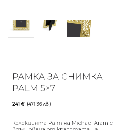
РАМКА ЗА СНИМКА
PALM 5×7
241
€
(471.36 лв.)
Колекцията Palm на Michael Aram е
вдъхновена от красотата на