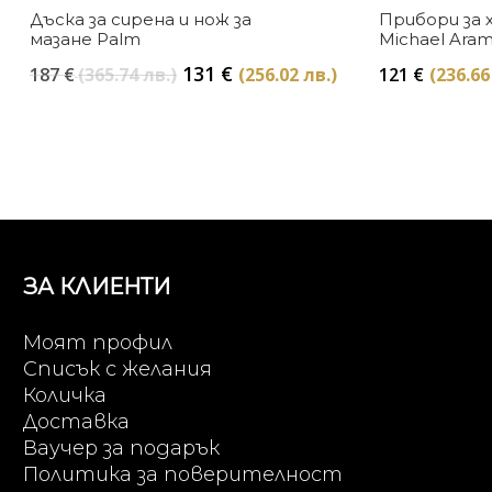
Дъска за сирена и нож за
Прибори за х
мазане Palm
Michael Ara
Original
Текущата
131
€
187
€
(365.74 лв.)
(256.02 лв.)
121
€
(236.66
price
цена
was:
е:
187 €
131 €
(365.74
(256.02
лв.).
лв.).
ЗА КЛИЕНТИ
Моят профил
Списък с желания
Количка
Доставка
Ваучер за подарък
Политика за поверителност