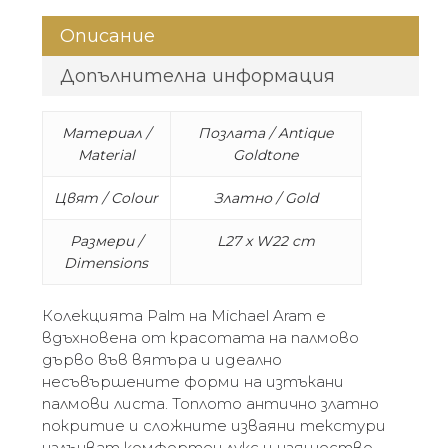
Описание
Допълнителна информация
Материал /
Позлата / Antique
Material
Goldtone
Цвят / Colour
Златно / Gold
Размери /
L27 x W22 cm
Dimensions
Колекцията Palm на Michael Aram е
вдъхновена от красотата на палмово
дърво във вятъра и идеално
несъвършените форми на изтъкани
палмови листа. Топлото антично златно
покритие и сложните изваяни текстури
излъчват комфортен лукс и изящество.