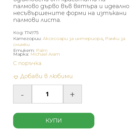
палмово дърво във вятъра и идеално
несъвършените форми на изтъкани
палмови листа.
Код:
174975
Категории:
Аксесоари за интериора
,
Рамки за
снимки
Етикет:
Palm
Марка:
Michael Aram
С поръчка
Добави в любими
КУПИ