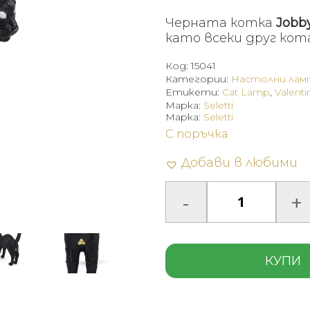
Черната котка
Jobb
като всеки друг кот
Код:
15041
Категории:
Настолни лам
Етикети:
Cat Lamp
,
Valenti
Марка:
Seletti
Марка:
Seletti
С поръчка
Добави в любими
КУПИ