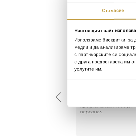
Съгласие
Настоящият сайт използва
Използваме бисквитки, за 
медии и да анализираме тр
с партньорските си социал
с друга предоставена им о
услугите им.
Maxim Behar
Георги Питов
2022-06-18
2021-06-01
й-доброто място за
Много интересни
иятна атмосфера на
предложения! Любезен
щата ви или просто за
персонал.
егантен подарък