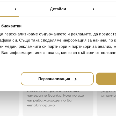
Черната котка Jobby мо
Детайли
всеки друг котарак. Той
когато натиснете вълше
 бисквитки
Jobby The Black Cat can trav
да персонализираме съдържанието и рекламите, да предост
He is rechargeable and his 
афика си. Също така споделяме информация за начина, по к
coloured button!
ни медии, рекламните си партньори и партньори за анализ, 
т Вас информация или с такава, която са събрали от ползва
Иван Иванов
Ив
2020-05-20
20
Персонализация
Един магазин за красив и
Най-до
елегантен дом. В него ще
за дома
намерите всичко, което ще
стилн
направи жилището ви
неповторимо