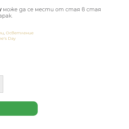
y
може да се мести от стая в стая
арак.
пи
,
Осветление
ne's Day