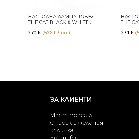
Купи
НАСТОЛНА ЛАМПА JOBBY
НАСТО
THE CAT BLACK & WHITE
THE CA
SELETTI
270
€
(528.07 лв.)
270
€
(
ЗА КЛИЕНТИ
Моят профил
Списък с желания
Количка
Доставка