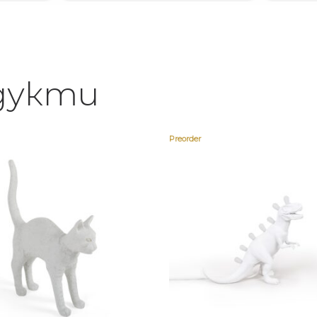
дукти
Preorder