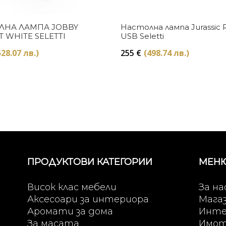
Купи
Купи
ЛНА ЛАМПА JOBBY
Настолна лампа Jurassic 
T WHITE SELETTI
USB Seletti
528.07 лв.)
255
€
(498.74 лв.)
ПРОДУКТОВИ КАТЕГОРИИ
МЕН
Висок клас мебели
За на
Аксесоари за интериора
Мага
Аромати за дома
Инте
За масата
Имо