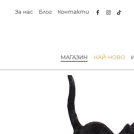
Skip
to
facebook
instagram
tiktok
За нас
Блог
Контакти
main
content
Начало
Осветление
Настолни лампи
НАСТОЛНА Л
МАГАЗИН
НАЙ-НОВО