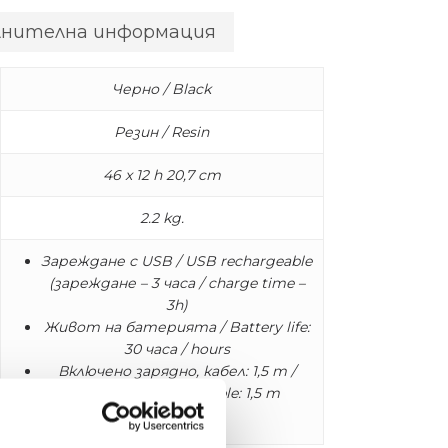
лнителна информация
Черно / Black
Резин / Resin
46 x 12 h 20,7 cm
2.2 kg.
Зареждане с USB / USB rechargeable
(зареждане – 3 часа / charge time –
3h)
Живот на батерията / Battery life:
30 часа / hours
Включено зарядно, кабел: 1,5 m /
Charger included, cable: 1,5 m