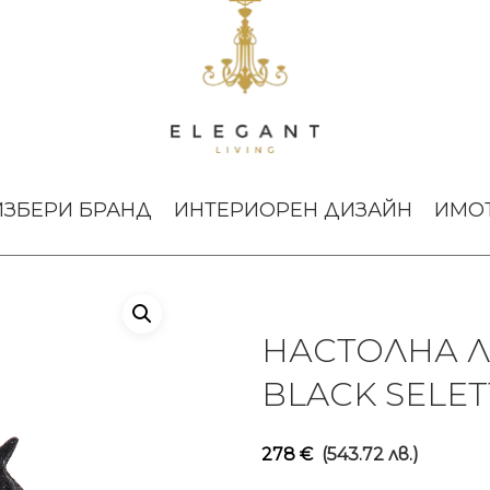
АМПА JOBBY THE CAT BLACK SELETTI
ИЗБЕРИ БРАНД
ИНТЕРИОРЕН ДИЗАЙН
ИМО
НАСТОЛНА Л
BLACK SELET
278
€
(543.72 лв.)