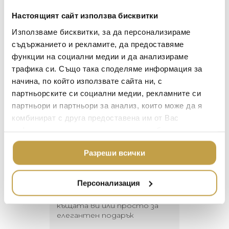
произлизат от сложно минало и се
ОСВЕТЛЕНИЕ
Настоящият сайт използва бисквитки
развиват в съвременни форми.
LALIQUE
АКСЕСОАРИ ЗА ИНТ
Използваме бисквитки, за да персонализираме
BACCARAT
When east and west combine. A collection that
ЗА МАСАТА
съдържанието и рекламите, да предоставяме
reflects ancient historic Western and Eastern
функции на социални медии и да анализираме
TOM DIXON
ТЕКСТИЛ ЗА ДОМА
ceramic production. Hybrid decorations that
трафика си. Също така споделяме информация за
come from a complex past that evolve into
MICHAEL ARAM
АРОМАТИ ЗА ДОМА
начина, по който използвате сайта ни, с
contemporary shapes.
ASSOULINE
партньорските си социални медии, рекламните си
ИЗКУСТВО И КНИГИ
партньори и партньори за анализ, които може да я
SELETTI
ВИСОК КЛАС МЕБЕЛ
комбинират с друга предоставена им от Вас
L’OBJET
информация или с такава, която са събрали от
ЛУКСОЗНИ ГРАДИН
МЕБЕЛИ
ползването от Ваша страна на услугите им.
DOLCE & GABBANA C
Maxim Behar
Гео
Разреши всички
ПОДАРЪЦИ
2022-06-18
2021
ETHNICRAFT
НАМАЛЕНИЕ
ZUIVER
Персонализация
имент и
Най-доброто място за
Много и
ултанти
приятна атмосфера на
предлож
DUTCHBONE
къщата ви или просто за
персонал
елегантен подарък