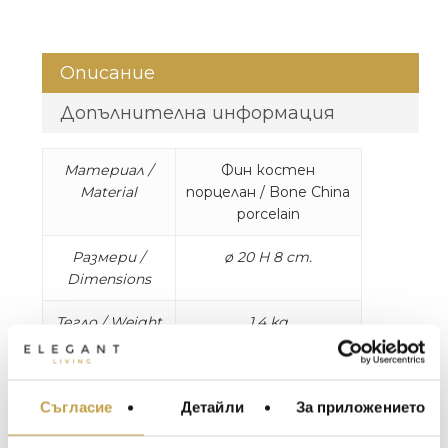
Описание
Допълнителна информация
Материал /
Фин костен
Material
порцелан / Bone China
porcelain
Размери /
ø 20 H 8 cm.
Dimensions
Тегло / Weight
1.4 kg
Изтокът и Западът се срещат. Колекция,
която отразява древно, историческо
Съгласие
Детайли
За приложението
МЕБЕЛИ ЗА ДОМА И
производство на керамика от Изтока и
ОФИСА
Запада. Хибридни декорации, които