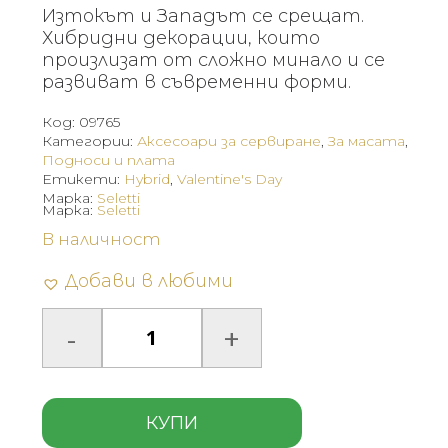
Изтокът и Западът се срещат.
Хибридни декорации, които
произлизат от сложно минало и се
развиват в съвременни форми.
Код:
09765
Категории:
Аксесоари за сервиране
,
За масата
,
Подноси и плата
Етикети:
Hybrid
,
Valentine's Day
Марка:
Seletti
Марка:
Seletti
В наличност
Добави в любими
КУПИ