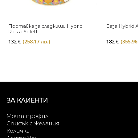
Поставка за сладкиши Hybrid
Ваза Hybrid 
Raissa Seletti
132
€
(258.17 лв.)
182
€
(355.96
ЗА КЛИЕНТИ
Моят профил
Списък с желания
Количка