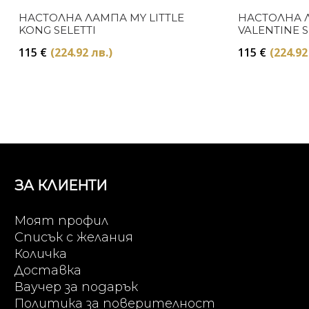
НАСТОЛНА ЛАМПА MY LITTLE
НАСТОЛНА Л
KONG SELETTI
VALENTINE S
115
€
(224.92 лв.)
115
€
(224.92
ЗА КЛИЕНТИ
Моят профил
Списък с желания
Количка
Доставка
Ваучер за подарък
Политика за поверителност