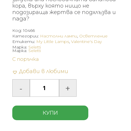
кора, върху която нищо не
подозираща жертва се подхлъзва и
пада?
Код:
10466
Категории:
Настолни лампи
,
Осветление
Етикети:
My Little Lamps
,
Valentine's Day
Марка:
Seletti
Марка:
Seletti
С поръчка
Добави в любими
КУПИ