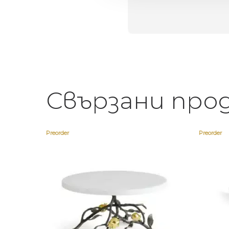
егантен подарък
Свързани про
Preorder
Preorder