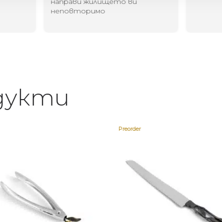
направи жилището ви
неповторимо
дукти
Preorder