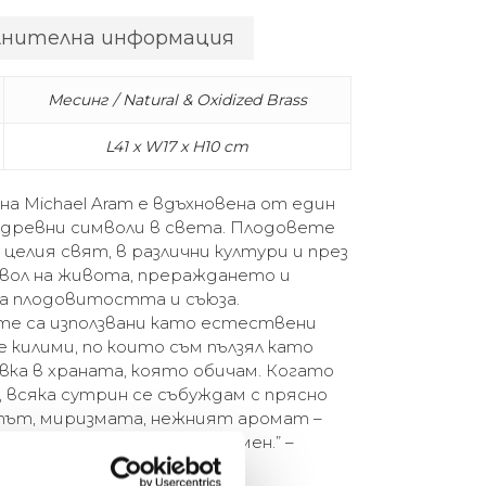
лнителна информация
Месинг / Natural & Oxidized Brass
L41 x W17 x H10 cm
на Michael Aram е вдъхновена от един
 древни символи в света. Плодовете
о целия свят, в различни култури и през
мвол на живота, прераждането и
на плодовитостта и съюза.
 те са използвани като естествени
 килими, по които съм пълзял като
авка в храната, която обичам. Когато
, всяка сутрин се събуждам с прясно
етът, миризмата, нежният аромат –
 във вълшебен еликсир за мен.” –