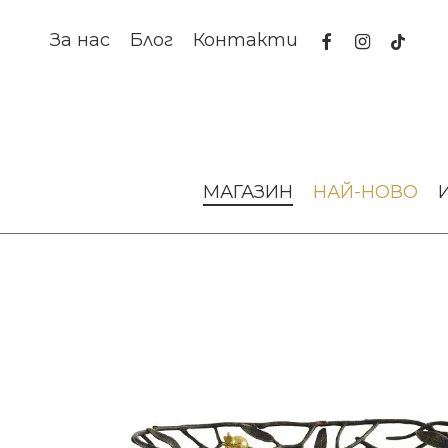
Skip
to
facebook
instagram
tiktok
За нас
Блог
Контакти
main
content
Начало
За масата
Купи
Кошница за хляб Pomegran
МАГАЗИН
НАЙ-НОВО