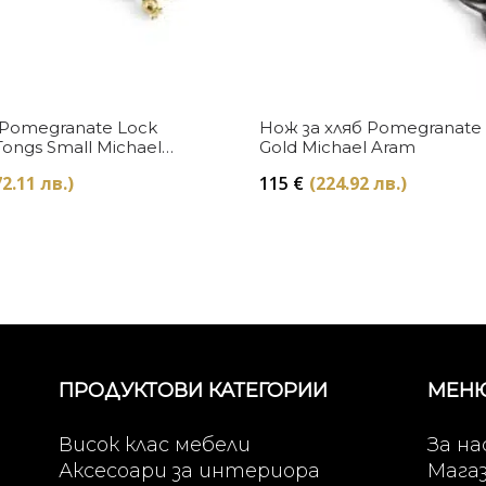
Купи
Купи
Pomegranate Lock
Нож за хляб Pomegranate
Tongs Small Michael
Gold Michael Aram
2.11 лв.)
115
€
(224.92 лв.)
ПРОДУКТОВИ КАТЕГОРИИ
МЕН
Висок клас мебели
За на
Аксесоари за интериора
Мага