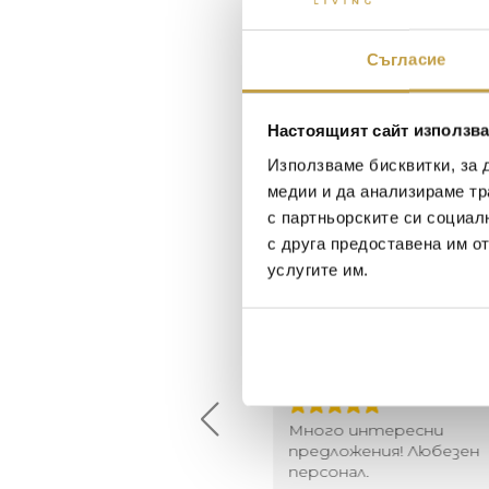
Съгласие
Настоящият сайт използва
Използваме бисквитки, за 
медии и да анализираме тр
с партньорските си социал
с друга предоставена им о
услугите им.
Maxim Behar
Георги Питов
2022-06-18
2021-06-01
й-доброто място за
Много интересни
иятна атмосфера на
предложения! Любезен
щата ви или просто за
персонал.