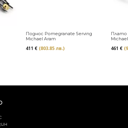
Купи
Поднос Pomegranate Serving
Плато 
Michael Aram
Michae
411
€
(803.85 лв.)
461
€
(
Ю
с
зин