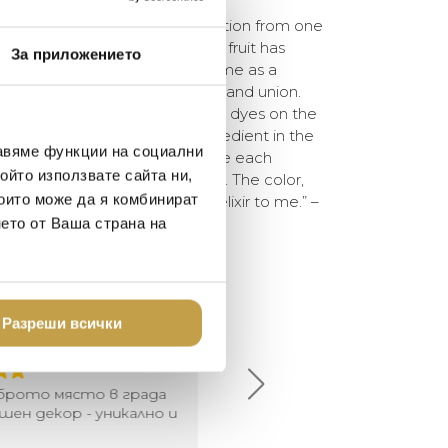
e Collection takes its inspiration from one
ient symbols in the world. The fruit has
За приложението
, across cultures and across time as a
, and renewal as well as fertility and union.
tes – from their use as natural dyes on the
on as a baby to an integral ingredient in the
авяме функции на социални
at my home in New Delhi, I wake each
ойто използвате сайта ни,
sh squeezed pomegranate juice. The color,
които може да я комбинират
all make it feel like a magical elixir to me.” –
нето от Ваша страна на
елина Линковска
Евелина Петкова
Разреши всички
18-08-10
2024-07-16
брото място в града
Хареса ми
шен декор - уникално и
о