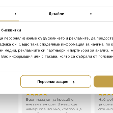
The Michael Aram Pomegranat
of the most universal and anc
Детайли
been prized across the globe
representation of life, rebirth
“I grew up around pomegrana
 бисквитки
antique rugs I used to crawl 
да персонализираме съдържанието и рекламите, да предост
food that I love. When I’m 
афика си. Също така споделяме информация за начина, по к
morning to the taste of fre
ни медии, рекламните си партньори и партньори за анализ, 
the smell, the delicate flavor 
Michael Aram
т Вас информация или с такава, която са събрали от ползва
Иван Иванов
Ив
Персонализация
2020-05-20
20
Един магазин за красив и
Най-до
елегантен дом. В него ще
за дома
намерите всичко, което ще
стилн