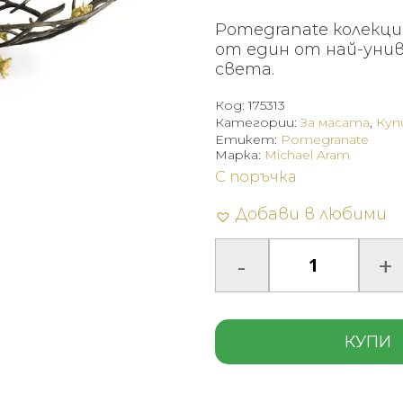
Pomegranate колекци
от един от най-унив
света.
Код:
175313
Категории:
За масата
,
Куп
Етикет:
Pomegranate
Марка:
Michael Aram
С поръчка
Добави в любими
КУПИ