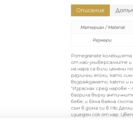
Описание
Допъ
Материал / Material
Размери
Pomegranate колекцията 
от най-универсалните и
на нара са били ценени п
различни епохи, като си
възраждането, както и 
“Израснах сред нарове –
багрила върху античните
бебе, и бяха важна съст
съм в дома си в Ню Делхи
изцеден сок от нар. Цв
всичко това го превръща
Michael Aram