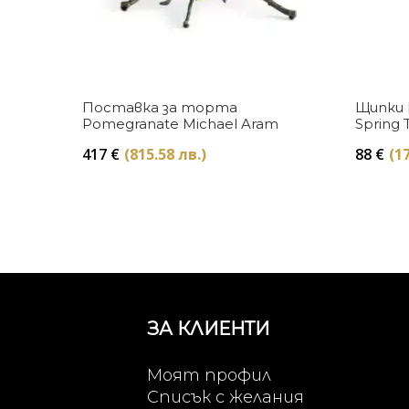
Купи
Поставка за торта
Щипки 
Pomegranate Michael Aram
Spring 
Aram
417
€
(815.58 лв.)
88
€
(17
ЗА КЛИЕНТИ
Моят профил
Списък с желания