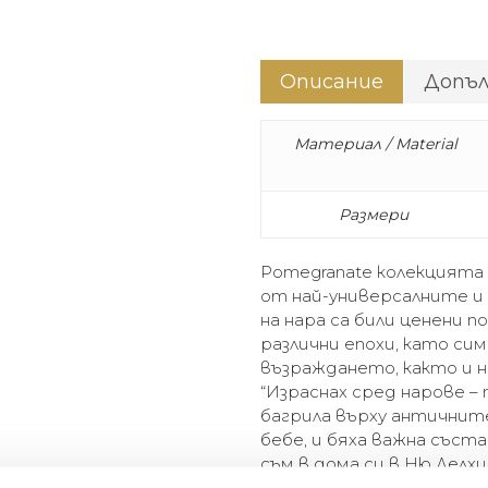
Описание
Допъ
Материал / Material
Размери
Pomegranate колекцията 
от най-универсалните и
на нара са били ценени п
различни епохи, като си
възраждането, както и 
“Израснах сред нарове –
багрила върху античните
бебе, и бяха важна съст
съм в дома си в Ню Делхи
изцеден сок от нар. Цв