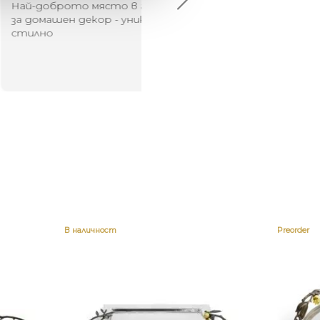
брото място в града
Хареса ми
шен декор - уникално и
о
В наличност
Preorder