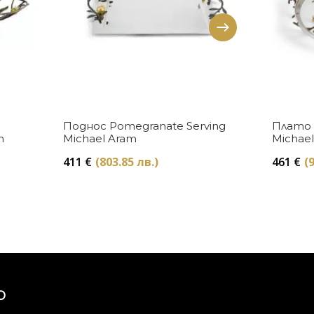
Купи
Поднос Pomegranate Serving
Плато 
m
Michael Aram
Michae
411
€
(803.85 лв.)
461
€
(
Ю