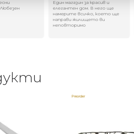
Един магазин за красив и
Най-до
елегантен дом. В него ще
за дома
намерите всичко, което ще
стилн
направи жилището ви
неповторимо
дукти
Preorder