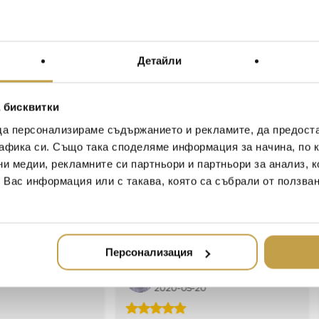
всичко това го превръща
Michael Aram
Детайли
The Michael Aram Pomegranat
of the most universal and anc
been prized across the globe
 бисквитки
representation of life, rebirth
“I grew up around pomegrana
да персонализираме съдържанието и рекламите, да предост
antique rugs I used to crawl 
афика си. Също така споделяме информация за начина, по к
food that I love. When I’m 
ни медии, рекламните си партньори и партньори за анализ, 
morning to the taste of fre
т Вас информация или с такава, която са събрали от ползва
the smell, the delicate flavor 
Michael Aram
Персонализация
Иван Иванов
Ив
2020-05-20
20