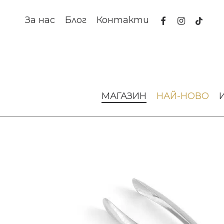
Skip
to
facebook
instagram
tiktok
За нас
Блог
Контакти
main
content
Начало
За масата
Аксесоари за сервиране
Щипки P
МАГАЗИН
НАЙ-НОВО