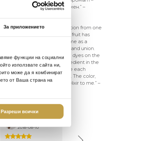
 във вълшебен еликсир за мен.” –
За приложението
e Collection takes its inspiration from one
ient symbols in the world. The fruit has
, across cultures and across time as a
, and renewal as well as fertility and union.
tes – from their use as natural dyes on the
авяме функции на социални
on as a baby to an integral ingredient in the
ойто използвате сайта ни,
at my home in New Delhi, I wake each
които може да я комбинират
sh squeezed pomegranate juice. The color,
нето от Ваша страна на
all make it feel like a magical elixir to me.” –
Разреши всички
елина Линковска
Евелина Петкова
18-08-10
2024-07-16