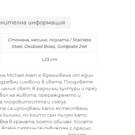
лнителна информация
Стомана, месинг, позлата / Stainless
Steel, Oxidized Brass, Goldplate 24K
L23 cm
на Michael Aram е вдъхновена от един
 древни символи в света. Плодовете
о целия свят, в различни култури и през
мвол на живота, прераждането и
на плодовитостта и съюза.
 те са използвани като естествени
 килими, по които съм пълзял като
авка в храната, която обичам. Когато
, всяка сутрин се събуждам с прясно
етът, миризмата, нежният аромат –