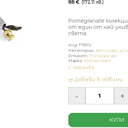
88
€
(172.11 лв.)
Pomegranate колекци
от един от най-унив
света.
Код:
175572
Категории:
Аксесоари за 
Етикет:
Pomegranate
Марка:
Michael Aram
С поръчка
Добави в любими
КУПИ