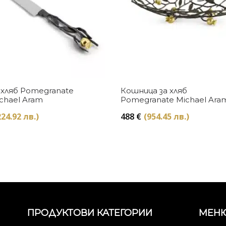
Купи
Купи
 хляб Pomegranate
Кошница за хляб
chael Aram
Pomegranate Michael Ara
224.92 лв.)
488
€
(954.45 лв.)
ПРОДУКТОВИ КАТЕГОРИИ
МЕН