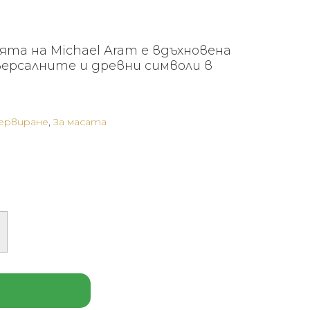
ята на Michael Aram е вдъхновена
ерсалните и древни символи в
сервиране
,
За масата