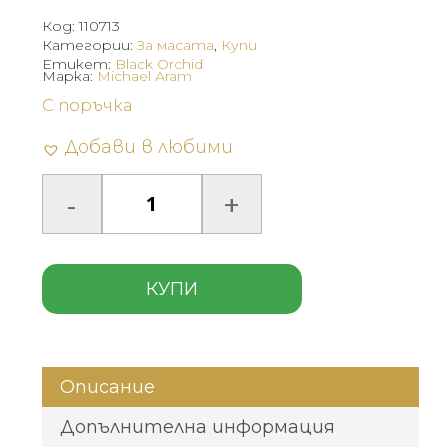
Код:
110713
Категории:
За масата
,
Купи
Етикет:
Black Orchid
Марка:
Michael Aram
С поръчка
Добави в любими
КУПИ
Описание
Допълнителна информация