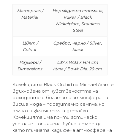
Материал /
Неръждаема стомана,
Material
никел / Black
Nickelplate, Stainless
Steel
Цвят /
Сребро, черно / Silver,
Colour
black
Размери /
L37 x W33 x H14 cm
Dimensions
Купа / Bowl: Dia. 29 cm
Колекцията Black Orchid на Michael Aram е
вдъхновена от чувствеността на
орхидеите и богатата атмосфера на
висша мода – поразително семпла, но
пълна с изключителни детайли.
Колекцията има почти готическо
усещане – опиянена, буйна и тлееща –
като тъмната, кадифена атмосфера на