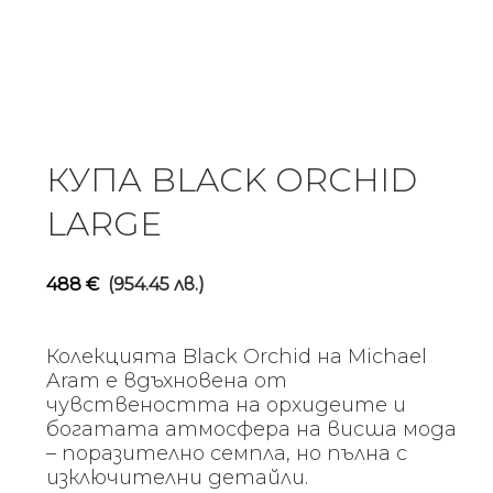
КУПА BLACK ORCHID
LARGE
488
€
(954.45 лв.)
Колекцията Black Orchid на Michael
Aram е вдъхновена от
чувствеността на орхидеите и
богатата атмосфера на висша мода
– поразително семпла, но пълна с
изключителни детайли.