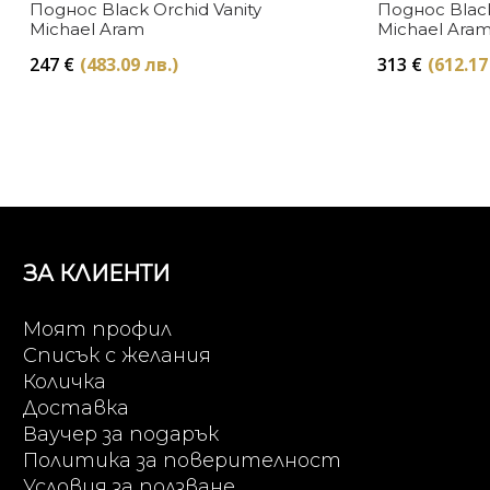
Поднос Black Orchid Vanity
Поднос Blac
Michael Aram
Michael Ara
247
€
(483.09 лв.)
313
€
(612.17
ЗА КЛИЕНТИ
Моят профил
Списък с желания
Количка
Доставка
Ваучер за подарък
Политика за поверителност
Условия за ползване