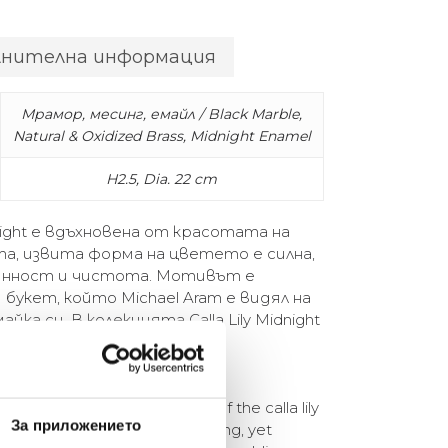
лнителна информация
Мрамор, месинг, емайл / Black Marble,
Natural & Oxidized Brass, Midnight Enamel
H2.5, Dia. 22 cm
dnight е вдъхновена от красотата на
а, извита форма на цветето е силна,
евинност и чистота. Мотивът е
букет, който Michael Aram е видял на
ка си. В колекцията Calla Lily Midnight
ави и златисти, символ на
остойнство, сила и лукс.
tion is inspired by the beauty of the calla lily
За приложението
rving shape of the flower is strong, yet