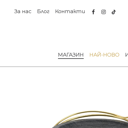
Skip
to
facebook
instagram
tiktok
За нас
Блог
Контакти
main
content
Начало
Намаление
Outlet
Декоративен съд Calla Li
МАГАЗИН
НАЙ-НОВО