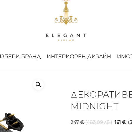
ly Midnight
ИЗБЕРИ БРАНД
ИНТЕРИОРЕН ДИЗАЙН
ИМО
ДЕКОРАТИВЕ
MIDNIGHT
Orig
247
€
(483.09 лв.)
161
€
(
pric