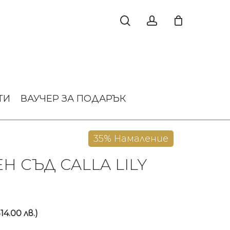
ТИ
ВАУЧЕР ЗА ПОДАРЪК
35% Намаление
Н СЪД CALLA LILY
inal
Текущата
314.00 лв.)
e
цена