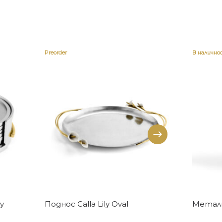
Preorder
В налично
Купи
y
Поднос Calla Lily Oval
Метална