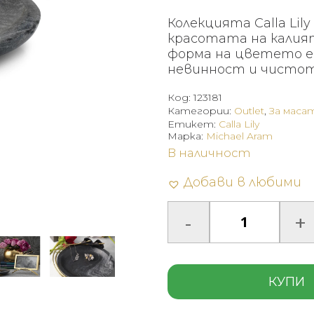
was
Колекцията Calla Lil
247
красотата на калия
(48
форма на цветето е 
невинност и чистот
лв.).
Код:
123181
Категории:
Outlet
,
За маса
Етикет:
Calla Lily
Марка:
Michael Aram
В наличност
Добави в любими
КУПИ