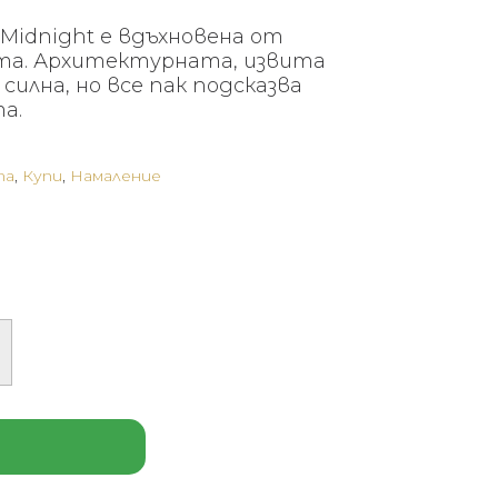
:
е:
y Midnight е вдъхновена от
 €
161 €
та. Архитектурната, извита
3.09
(314.00
силна, но все пак подсказва
а.
лв.).
та
,
Купи
,
Намаление