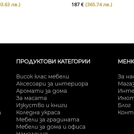
3.63 лв.)
187
€
(365.74 лв.)
ПРОДУКТОВИ КАТЕГОРИИ
МЕН
Висок клас мебели
За на
Аксесоари за интериора
Мага
Аромати за дома
Инте
За масата
Имо
Изкуство и книги
Блог
Коледна украса
Конт
т
Мебели за градината
Мебели за дома и офиса
Намаления