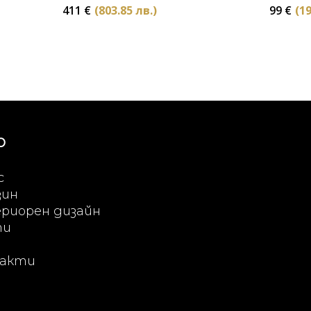
411
€
(803.85 лв.)
99
€
(19
Ю
с
зин
риорен дизайн
ти
акти