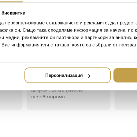
suggests innocence and purit
bouquet as seen in Michael 
 бисквитки
Calla Lily Midnight Collectio
representing creativity, wisd
да персонализираме съдържанието и рекламите, да предост
афика си. Също така споделяме информация за начина, по к
ни медии, рекламните си партньори и партньори за анализ, 
т Вас информация или с такава, която са събрали от ползва
Иван Иванов
Ив
2020-05-20
20
Един магазин за красив и
Най-до
Персонализация
елегантен дом. В него ще
за дома
намерите всичко, което ще
стилн
направи жилището ви
неповторимо