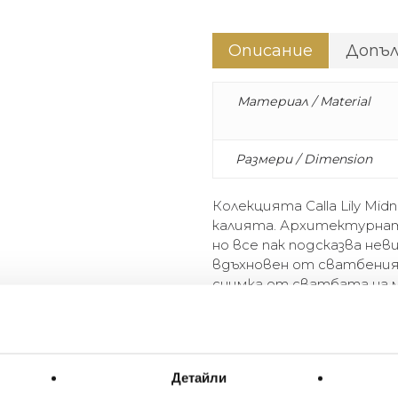
Описание
Допъ
Материал / Material
Размери / Dimension
Колекцията Calla Lily Mi
калията. Архитектурнат
но все пак подсказва н
вдъхновен от сватбения 
снимка от сватбата на май
цветята са наситено лил
креативност, мъдрост, д
The Calla Lily Midnight Collec
Детайли
flower. The architectural, cu