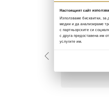
Настоящият сайт използва
Използваме бисквитки, за 
медии и да анализираме тр
с партньорските си социал
с друга предоставена им о
Maxim Behar
Георги Питов
услугите им.
2022-06-18
2021-06-01
й-доброто място за
Много интересни
иятна атмосфера на
предложения! Любезен
щата ви или просто за
персонал.
егантен подарък