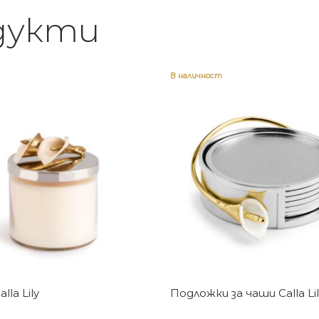
дукти
В наличност
Купи
Купи
lla Lily
Подложки за чаши Calla Lil