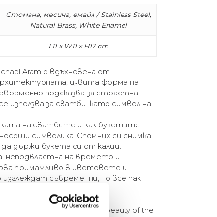
Стомана, месинг, емайл / Stainless Steel,
Natural Brass, White Enamel
L11 x W11 x H17 cm
Michael Aram е вдъхновена от
Архитектурната, извита форма на
щевременно подсказва за страстна
 използва за сватби, като символ на
иката на сватбите и как букетите
носещи символика. Спомних си снимка
 да държи букета си от калии.
а, неподвластна на времето и
ова примамливо в цветовете и
 изглеждат съвременни, но все пак
.” – Michael Aram
Michael Aram is inspired by the beauty of the