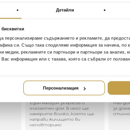
Calla Lily Flower. The archite
yet suggests an intense sensu
Детайли
weddings as is symbolic of p
“I was thinking of the rom
use flowers which carry sy
 бисквитки
I had seen holding her bouquet
да персонализираме съдържанието и рекламите, да предост
and modern all at once. Ther
афика си. Също така споделяме информация за начина, по к
flowers and arching stems whi
ни медии, рекламните си партньори и партньори за анализ, 
romantic.” – Michael Aram
т Вас информация или с такава, която са събрали от ползва
Иван Иванов
Ив
Персонализация
2020-05-20
20
Един магазин за красив и
Най-до
елегантен дом. В него ще
за дома
намерите всичко, което ще
стилн
направи жилището ви
неповторимо