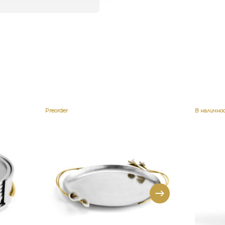
Preorder
В налично