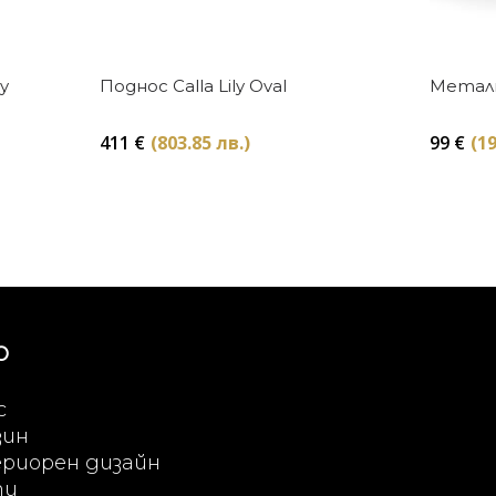
Купи
y
Поднос Calla Lily Oval
Метална
411
€
(803.85 лв.)
99
€
(19
Ю
с
зин
риорен дизайн
ти