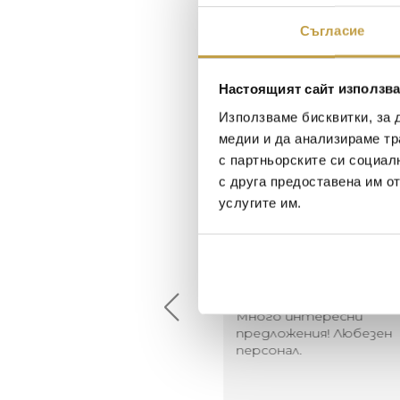
Съгласие
Настоящият сайт използва
Използваме бисквитки, за 
медии и да анализираме тр
с партньорските си социал
с друга предоставена им о
услугите им.
Maxim Behar
Георги Питов
2022-06-18
2021-06-01
й-доброто място за
Много интересни
иятна атмосфера на
предложения! Любезен
щата ви или просто за
персонал.
егантен подарък