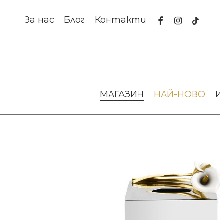
Skip
to
facebook
instagram
tiktok
За нас
Блог
Контакти
main
content
Начало
Аксесоари за интериора
Кутия за салфетки Cal
МАГАЗИН
НАЙ-НОВО