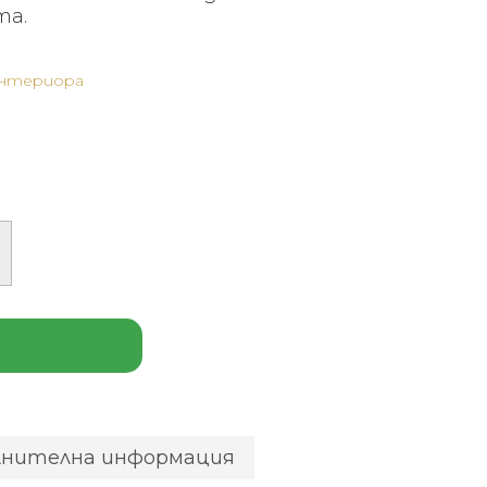
та.
интериора
лнителна информация