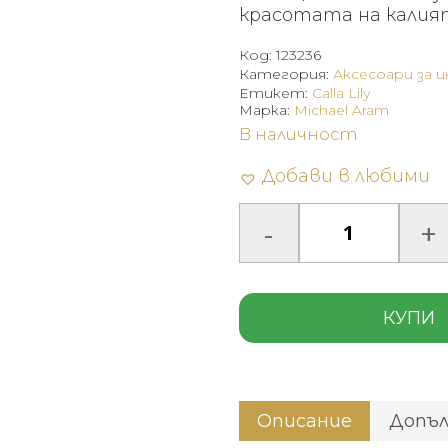
красотата на калия
Код:
123236
Категория:
Аксесоари за 
Етикет:
Calla Lily
Марка:
Michael Aram
В наличност
Добави в любими
КУПИ
Описание
Допъ