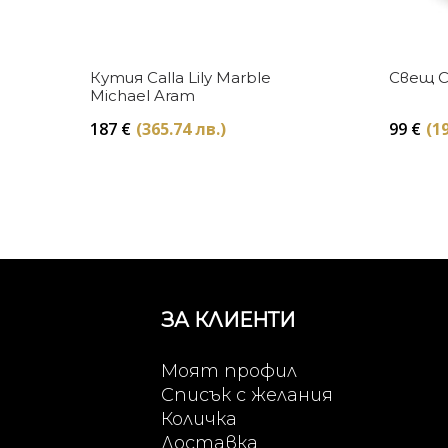
Купи
Кутия Calla Lily Marble
Свещ Ca
Michael Aram
187
€
(365.74 лв.)
99
€
(19
ЗА КЛИЕНТИ
Моят профил
Списък с желания
Количка
Доставка