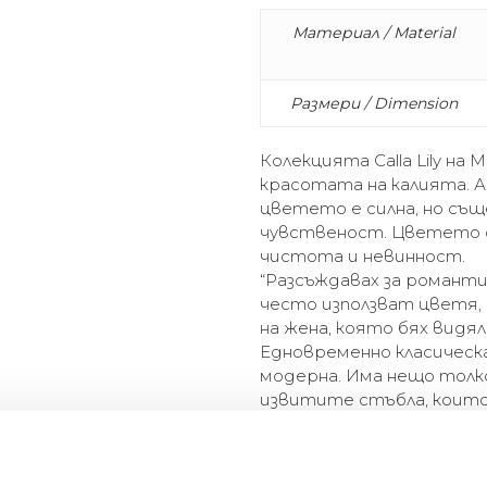
Материал / Material
Размери / Dimension
Колекцията Calla Lily на 
красотата на калията. 
цветето е силна, но съ
чувственост. Цветето се
чистота и невинност.
“Разсъждавах за романт
често използват цветя, 
на жена, която бях видял
Едновременно класическ
модерна. Има нещо толк
извитите стъбла, които
изключително романтични
The Calla Lily collection by 