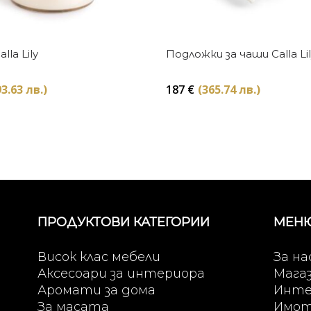
Купи
Купи
lla Lily
Подложки за чаши Calla Lil
3.63 лв.)
187
€
(365.74 лв.)
ПРОДУКТОВИ КАТЕГОРИИ
МЕН
Висок клас мебели
За на
Аксесоари за интериора
Мага
Аромати за дома
Инте
За масата
Имо