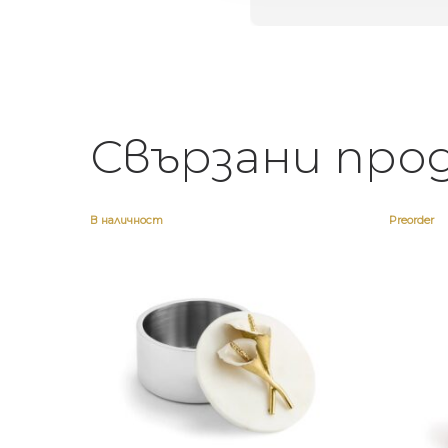
Свързани про
В наличност
Preorder