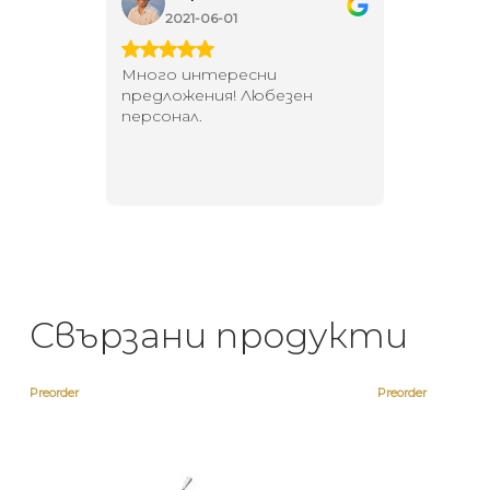
2021-06-01
202
 за
Много интересни
Един маг
 на
предложения! Любезен
елегант
то за
персонал.
намерит
направи
неповт
Свързани продукти
Preorder
Preorder