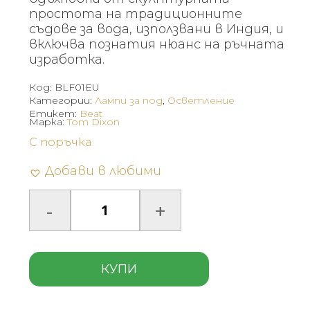
простота на традиционните
съдове за вода, използвани в Индия, и
включва познатия нюанс на ръчната
изработка.
Код:
BLF01EU
Категории:
Лампи за под
,
Осветление
Етикет:
Beat
Марка:
Tom Dixon
С поръчка
Добави в любими
КУПИ