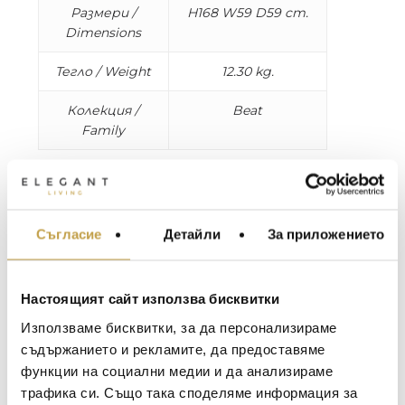
Размери /
H168 W59 D59 cm.
Dimensions
Тегло / Weight
12.30 kg.
Колекция /
Beat
Family
Няколко дългоочаквани допълнения към
популярната колекция Beat. Стоящата
лампа Beat в черно е вдъхновна от
Съгласие
Детайли
За приложението
МЕБЕЛИ ЗА ДОМА И
скулптурната простота на
ОФИСА
традиционните съдове за вода,
използвани в Индия, и включва познатия
ОСВЕТЛЕНИЕ
нюанс на ръчната изработка. Тънката
Настоящият сайт използва бисквитки
LALIQUE
стойка може да се регулира за насочване
АКСЕСОАРИ ЗА ИНТ
Използваме бисквитки, за да персонализираме
на светлината. Солидни месингови
BACCARAT
ЗА МАСАТА
съдържанието и рекламите, да предоставяме
компоненти и желязната основа създават
функции на социални медии и да анализираме
TOM DIXON
емблематичен акцент за всеки интериор.
ТЕКСТИЛ ЗА ДОМА
трафика си. Също така споделяме информация за
Стоящата лампа Beat се предлага и в