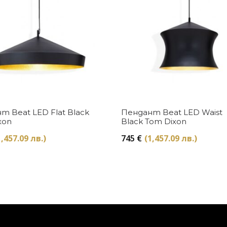
Купи
Купи
т Beat LED Flat Black
Пендант Beat LED Waist
xon
Black Tom Dixon
1,457.09 лв.)
745
€
(1,457.09 лв.)