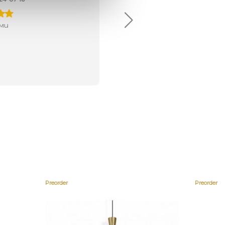
ми
Preorder
Preorder