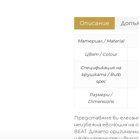
Описание
Допъ
Материал / Material
Цвят / Colour
Спецификация на
крушката / Bulb
spec
Размери /
Dimensions
Представяме ви елеган
неизбежна еволюция на 
BEAT. Докато оригиналн
изключителните и бързо