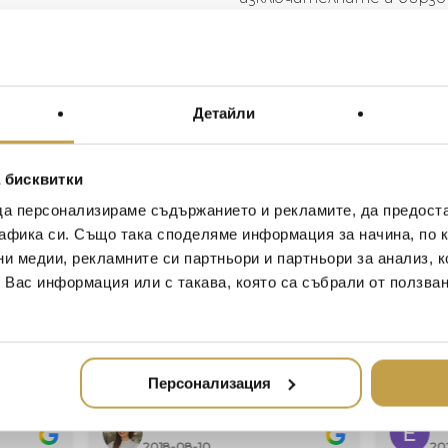
майсторите от Морадаб
изработен и ръчно полира
изтънчена версия на BEA
метал, превъзходно осв
разкривайки суровото съ
Детайли
голата форма на матери
Introducing the sleek UNBEA
 бисквитки
original iconic BEAT. While 
да персонализираме съдържанието и рекламите, да предост
exceptional and rapidly disap
афика си. Също така споделяме информация за начина, по к
metalworkers of Moradaba
ни медии, рекламните си партньори и партньори за анализ, 
hand-brushed aluminium. A s
т Вас информация или с такава, която са събрали от ползва
UNBEATEN features thicker me
components, celebrating the 
materiality in its naked form.
Персонализация
Ивелина Линковска
Ев
2018-08-10
20