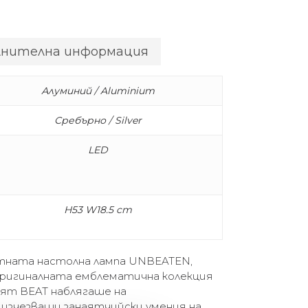
лнителна информация
Алуминий / Aluminium
Сребърно / Silver
LED
H53 W18.5 cm
тната настолна лампа UNBEATEN,
оригиналната емблематична колекция
ият BEAT наблягаше на
 изчезващи занаятчийски умения на