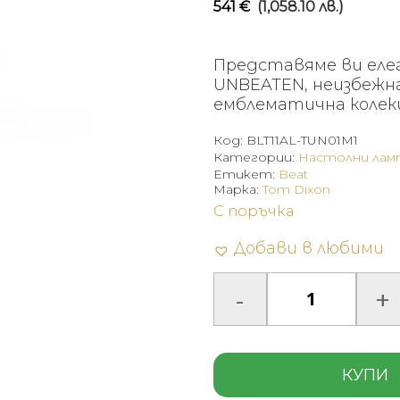
541
€
(1,058.10 лв.)
Представяме ви еле
UNBEATEN, неизбежн
емблематична колекц
Код:
BLT11AL-TUN01M1
Категории:
Настолни лам
Етикет:
Beat
Марка:
Tom Dixon
С поръчка
Добави в любими
КУПИ