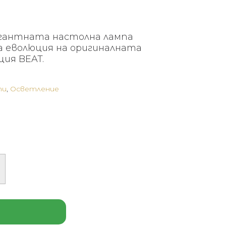
гантната настолна лампа
а еволюция на оригиналната
ия BEAT.
пи
,
Осветление