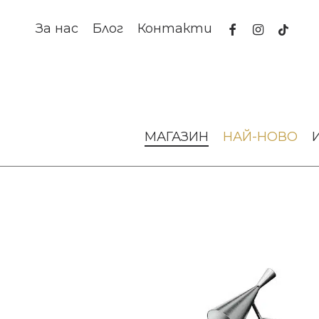
Skip
to
facebook
instagram
tiktok
За нас
Блог
Контакти
main
content
Начало
Осветление
Настолни лампи
Настолна ла
МАГАЗИН
НАЙ-НОВО