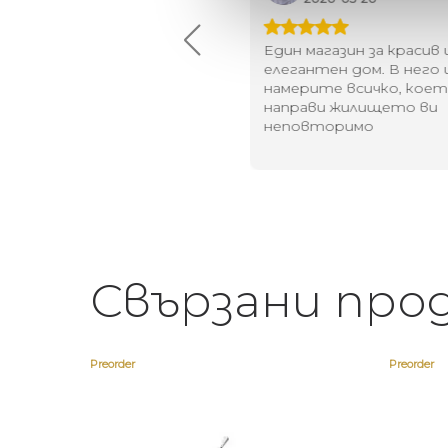
ого интересни
Един магазин за красив 
едложения! Любезен
елегантен дом. В него
рсонал.
намерите всичко, кое
направи жилището ви
неповторимо
Свързани про
Preorder
Preorder