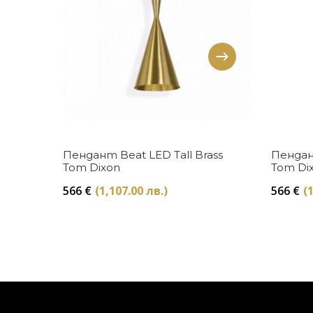
Купи
Пендант Beat LED Tall Brass
Пендан
Tom Dixon
Tom Di
566
€
(1,107.00 лв.)
566
€
(