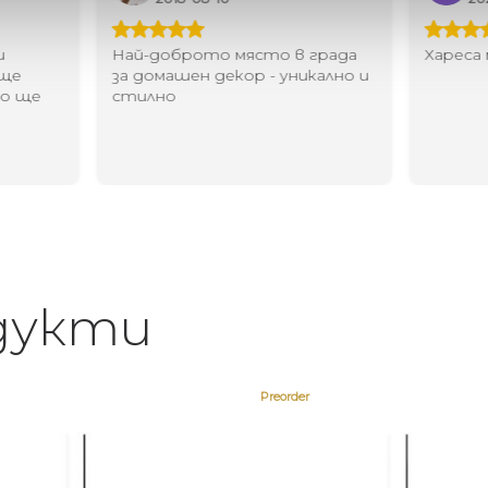
и
Най-доброто място в града
Хареса 
 ще
за домашен декор - уникално и
то ще
стилно
дукти
Preorder