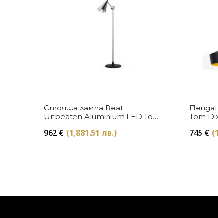
Купи
Стояща лампа Beat
Пендан
Unbeaten Aluminium LED Tom
Tom Di
Dixon
962
€
(1,881.51 лв.)
745
€
(