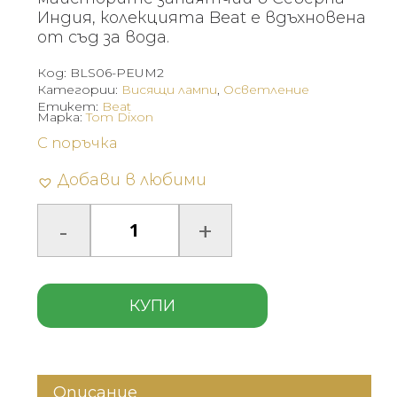
Индия, колекцията Beat е вдъхновена
от съд за вода.
Код:
BLS06-PEUM2
Категории:
Висящи лампи
,
Осветление
Етикет:
Beat
Марка:
Tom Dixon
С поръчка
Добави в любими
КУПИ
Описание