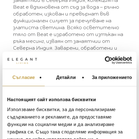
занаятчии в Северна Индия, колекцията
Beat е вдъхновена от съд за вода – ръчно
обработен, изкован и превърнат във
функционален силует за пречупване на
златиста светлина. Всяко осветително
тяло от Beat е изработено от изтъкан на
ръка месинг, изваян от занаятчии от
Северна Индия. Заварени, обработени и
полирани на ръка, те запазват следите
от чука, използван за създаването им.
Полираният интериор на Beat
първоначално е проектиран така, че да е
Съгласие
Детайли
За приложението
МЕБЕЛИ ЗА ДОМА И
хигиеничен и удобен за употреба. Сега
ОФИСА
старателно изкованият интериор
ОСВЕТЛЕНИЕ
пречупва и отразява мека и топла
Настоящият сайт използва бисквитки
светлина. Създаването на лампите от
LALIQUE
АКСЕСОАРИ ЗА ИНТ
колекция Beat е част от древен процес,
Използваме бисквитки, за да персонализираме
BACCARAT
който отнема четири дни.
ЗА МАСАТА
съдържанието и рекламите, да предоставяме
функции на социални медии и да анализираме
TOM DIXON
ТЕКСТИЛ ЗА ДОМА
Perpetuating the skills of artisan craftsmen in
трафика си. Също така споделяме информация за
MICHAEL ARAM
Northern India, Beat’s origin is a re-purposed
АРОМАТИ ЗА ДОМА
начина, по който използвате сайта ни, с