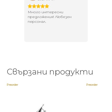
 за
Много интересни
Един маг
 на
предложения! Любезен
елегант
то за
персонал.
намерит
направи
неповт
Свързани продукти
Preorder
Preorder