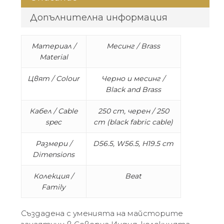
Допълнителна информация
Материал /
Месинг / Brass
Material
Цвят / Colour
Черно и месинг /
Black and Brass
Кабел / Cable
250 cm, черен / 250
spec
cm (black fabric cable)
Размери /
D56.5, W56.5, H19.5 cm
Dimensions
Колекция /
Beat
Family
Създадена с уменията на майсторите