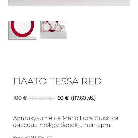
ПЛАТО TESSA RED
Original
Текуща
100
€
(196.00 лв.)
60
€
(117.60 лв.)
price
цена
was:
е:
Артикулите на Mario Luca Giusti са
100 €
60 €
смесица между барок и поп арт…
(196.00
(117.60
Код:
H.INS.CHU10