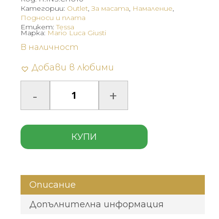
лв.).
лв.).
Категории:
Outlet
,
За масата
,
Намаление
,
Подноси и плата
Етикет:
Tessa
Марка:
Mario Luca Giusti
В наличност
Добави в любими
КУПИ
Описание
Допълнителна информация