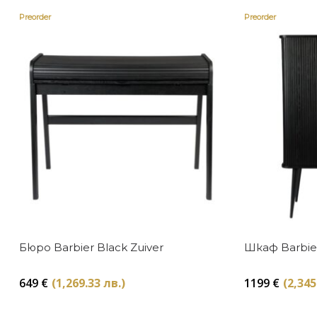
Preorder
Preorder
Бюро Barbier Black Zuiver
Шкаф Barbier
649
€
(1,269.33 лв.)
1199
€
(2,345