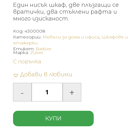
Един нисък шкаф, две плъзгащи се
вратички, два стъклени рафта и
много изисканост.
Код:
4300008
Категории:
Мебели за дома и офиса
,
Шкафове и
етажерки
Етикет:
Barbier
Марка:
Zuiver
С поръчка
Добави в любими
КУПИ