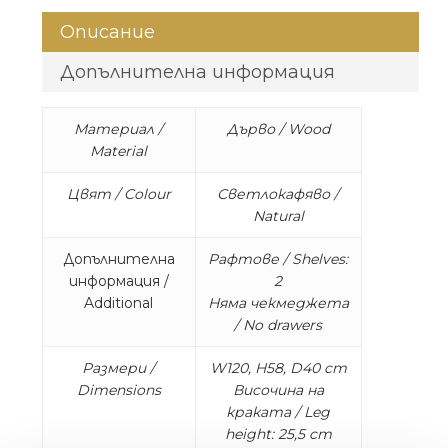
Описание
Допълнителна информация
Материал /
Дърво / Wood
Material
Цвят / Colour
Светлокафяво /
Natural
Допълнителна
Рафтове / Shelves:
информация /
2
Additional
Няма чекмеджета
/ No drawers
Размери /
W120, H58, D40 cm
Dimensions
Височина на
краката / Leg
height: 25,5 cm