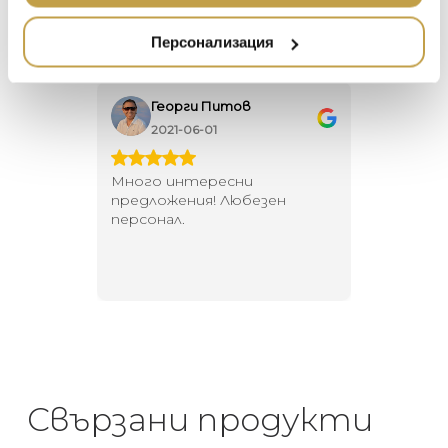
ETHNICRAFT
НАМАЛЕНИЕ
ZUIVER
Персонализация
DUTCHBONE
Георги Питов
Ива
2021-06-01
202
 за
Много интересни
Един маг
 на
предложения! Любезен
елегант
то за
персонал.
намерит
направи
неповт
Свързани продукти