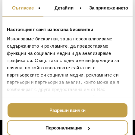
Съгласие
Детайли
За приложението
МЕБЕЛИ ЗА ДОМА И
Preorder
Preorder
ОФИСА
ОСВЕТЛЕНИЕ
Настоящият сайт използва бисквитки
LALIQUE
АКСЕСОАРИ ЗА ИНТ
Използваме бисквитки, за да персонализираме
BACCARAT
ЗА МАСАТА
съдържанието и рекламите, да предоставяме
функции на социални медии и да анализираме
TOM DIXON
ТЕКСТИЛ ЗА ДОМА
трафика си. Също така споделяме информация за
MICHAEL ARAM
АРОМАТИ ЗА ДОМА
начина, по който използвате сайта ни, с
ASSOULINE
партньорските си социални медии, рекламните си
ИЗКУСТВО И КНИГИ
Възглавница English
Възглавница
партньори и партньори за анализ, които може да я
Duck Down and
European Duck
SELETTI
ВИСОК КЛАС МЕБЕЛ
комбинират с друга предоставена им от Вас
Feather Luxury 75×50
Feather and Down
401
€
(784.29 лв.)
130
€
(254.26 лв.)
L’OBJET
Luxury 75×50
информация или с такава, която са събрали от
ЛУКСОЗНИ ГРАДИН
МЕБЕЛИ
ползването от Ваша страна на услугите им.
DOLCE & GABBANA C
Разреши всички
ПОДАРЪЦИ
ETHNICRAFT
НАМАЛЕНИЕ
ZUIVER
Персонализация