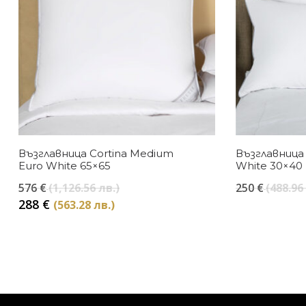
Възглавница Cortina Medium
Възглавница
Euro White 65×65
White 30×40
Original
576
€
(1,126.56 лв.)
250
€
(488.96
price
Текущата
288
€
(563.28 лв.)
was:
цена
576 €
е:
(1,126.56
288 €
лв.).
(563.28
лв.).