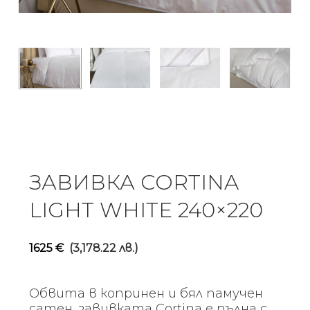
ЗАВИВКА CORTINA
LIGHT WHITE 240×220
1625
€
(3,178.22 лв.)
Обвита в копринен и бял памучен
сатен, завивката Cortina е пълна с