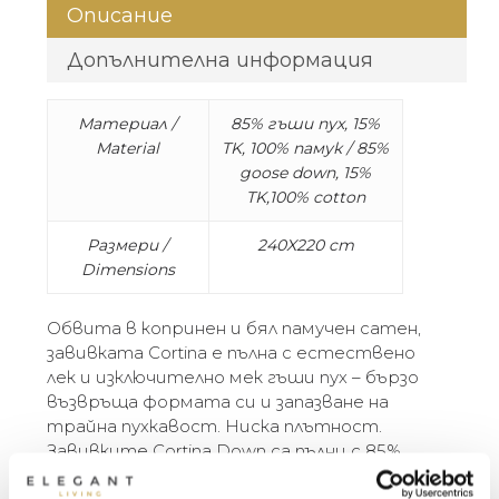
Описание
Допълнителна информация
Материал /
85% гъши пух, 15%
Material
TK, 100% памук / 85%
goose down, 15%
TK,100% cotton
Размери /
240X220 cm
Dimensions
Обвита в копринен и бял памучен сатен,
завивката Cortina е пълна с естествено
лек и изключително мек гъши пух – бързо
възвръща формата си и запазване на
трайна пухкавост. Ниска плътност.
Завивките Cortina Down са пълни с 85%
полски бял гъши пух и покрити със 100%