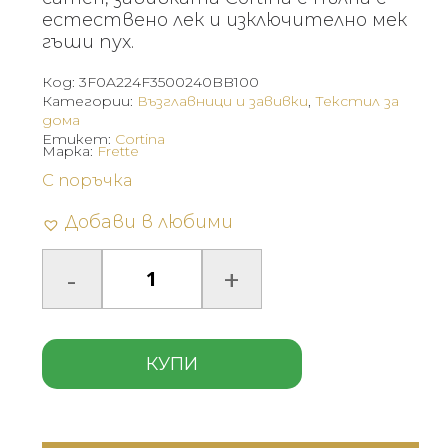
естествено лек и изключително мек
гъши пух.
Код:
3F0A224F3500240BB100
Категории:
Възглавници и завивки
,
Текстил за
дома
Етикет:
Cortina
Марка:
Frette
С поръчка
Добави в любими
КУПИ