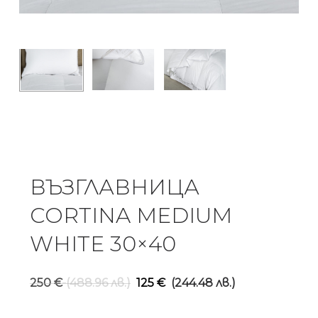
ВЪЗГЛАВНИЦА
CORTINA MEDIUM
WHITE 30×40
Original
Текущ
250
€
(488.96 лв.)
125
€
(244.48 лв.)
price
цена