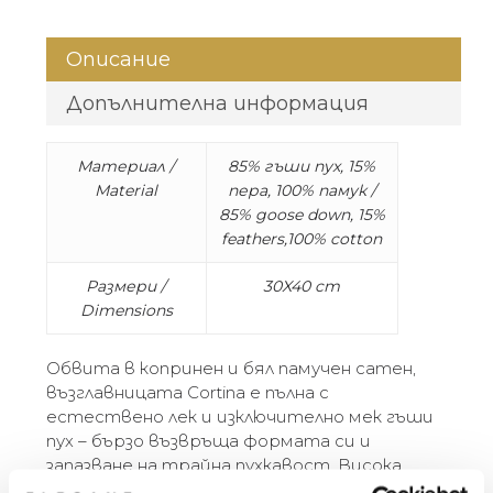
Описание
Допълнителна информация
Материал /
85% гъши пух, 15%
Material
пера, 100% памук /
85% goose down, 15%
feathers,100% cotton
Размери /
30X40 cm
Dimensions
Обвита в копринен и бял памучен сатен,
възглавницата Cortina е пълна с
естествено лек и изключително мек гъши
пух – бързо възвръща формата си и
запазване на трайна пухкавост. Висока
плътност. Възглавниците Cortina Down са