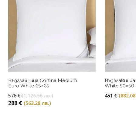
Възглавница Cortina Medium
Възглавница 
Euro White 65×65
White 50×50
Original
576
€
(1,126.56 лв.)
451
€
(882.08
price
Текущата
288
€
(563.28 лв.)
was:
цена
576 €
е:
(1,126.56
288 €
лв.).
(563.28