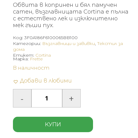
was:
е:
Обвита в копринен и бял памучен
625 €
313 €
сатен, възглавницата Cortina е пълна
(1,222.39
(611.20
с естествено лек и изключително
мек гъши пух.
лв.).
лв.).
Код:
3F0A186F6100065BB100
Категории:
Възглавници и завивки
,
Текстил за
дома
Етикет:
Cortina
Марка:
Frette
В наличност
Добави в любими
КУПИ