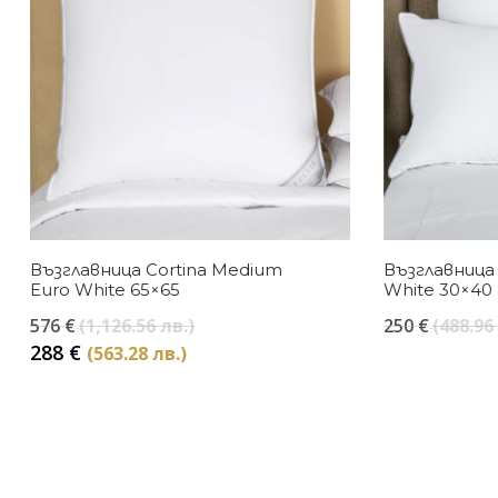
Възглавница Cortina Medium
Възглавница
Euro White 65×65
White 30×40
Original
576
€
(1,126.56 лв.)
250
€
(488.96
price
Текущата
288
€
(563.28 лв.)
was:
цена
576 €
е:
(1,126.56
288 €
лв.).
(563.28
лв.).