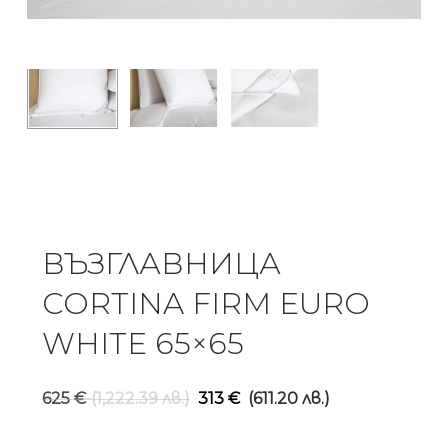
ВЪЗГЛАВНИЦА
CORTINA FIRM EURO
WHITE 65×65
Original
Текущ
625
€
(1,222.39 лв.)
313
€
(611.20 лв.)
price
цена