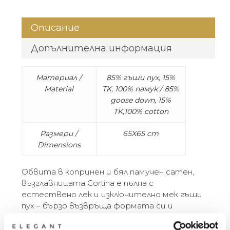
Описание
Допълнителна информация
Материал /
85% гъши пух, 15%
Material
TK, 100% памук / 85%
goose down, 15%
TK,100% cotton
Размери /
65X65 cm
Dimensions
Обвита в копринен и бял памучен сатен,
възглавницата Cortina е пълна с
естествено лек и изключително мек гъши
пух – бързо възвръща формата си и
запазване на трайна пухкавост. Висока
плътност. Възглавниците Cortina Down са