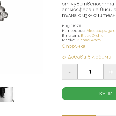
от чувствеността 
атмосфера на висша 
пълна с изключителн
Код:
110711
Категории:
Аксесоари за 
Етикет:
Black Orchid
Марка:
Michael Aram
С поръчка
Добави в любими
КУПИ