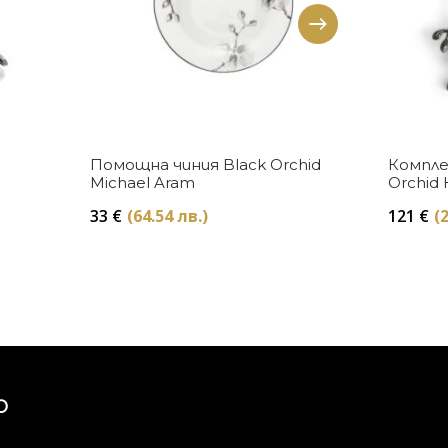
Купи
Помощна чиния Black Orchid
Компле
Michael Aram
Orchid 
33
€
(64.54 лв.)
121
€
(
Ю