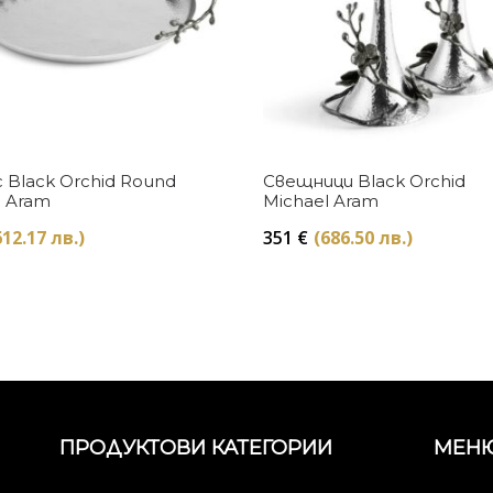
Купи
Купи
 Black Orchid Round
Свещници Black Orchid
l Aram
Michael Aram
612.17 лв.)
351
€
(686.50 лв.)
ПРОДУКТОВИ КАТЕГОРИИ
МЕН