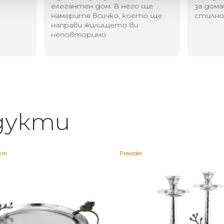
елегантен дом. В него ще
за дома
намерите всичко, което ще
стилн
направи жилището ви
неповторимо
дукти
ост
Preorder