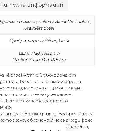
лнителна информация
даема стомана, никел / Black Nickelplate,
Stainless Steel
Сребро, черно / Silver, black
L22 x W20 x H32 cm
Отвор / Top: Dia. 16.5 cm
на Michael Aram е вдъхновена от
деите и богатата атмосфера на
о семпла, но пълна с изключителни
а почти готическо усещане –
а – като тъмната, кадифена
ечер.
знително в орхидеите. В черен никел
 като жена, облечена в черна кадифена
ямо имение или в стилен апартамент,