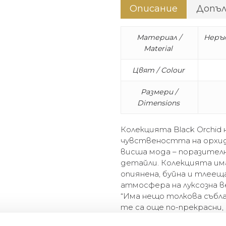
Описание
Допъ
Материал /
Неръж
Material
Цвят / Colour
Размери /
Dimensions
Колекцията Black Orchid 
чувствеността на орхи
висша мода – поразителн
детайли. Колекцията им
опиянена, буйна и тлеещ
атмосфера на луксозна в
“Има нещо толкова събла
те са още по-прекрасни,
рокля, носеща се из гол