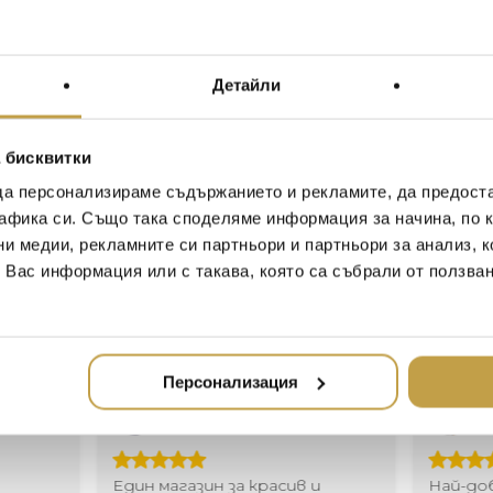
високо над града. Тъмни
последното сияние на кра
The Michael Aram Black Orch
Детайли
sensuality of orchids and the
simple yet full of the most 
gothic feeling – opiated, lus
 бисквитки
atmosphere of a luxurious e
да персонализираме съдържанието и рекламите, да предост
“There is something so seduc
афика си. Също така споделяме информация за начина, по к
they are even more sublime
ни медии, рекламните си партньори и партньори за анализ, 
floating through a great esta
т Вас информация или с такава, която са събрали от ползва
atmosphere of the orchids a
afterglow of a beautiful eve
Персонализация
Иван Иванов
Ив
2020-05-20
20
Един магазин за красив и
Най-до