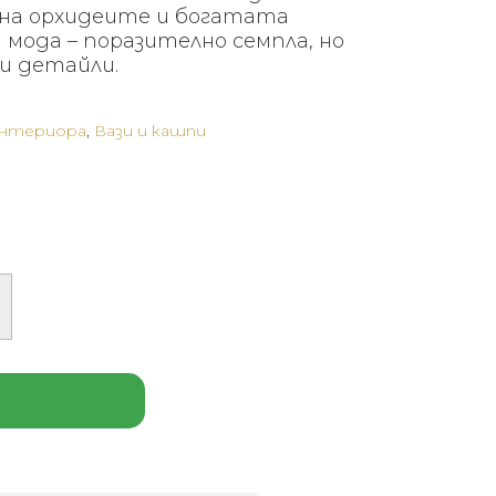
на орхидеите и богатата
мода – поразително семпла, но
и детайли.
интериора
,
Вази и кашпи