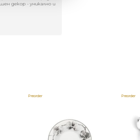
шен декор - уникално и
о
Preorder
Preorder