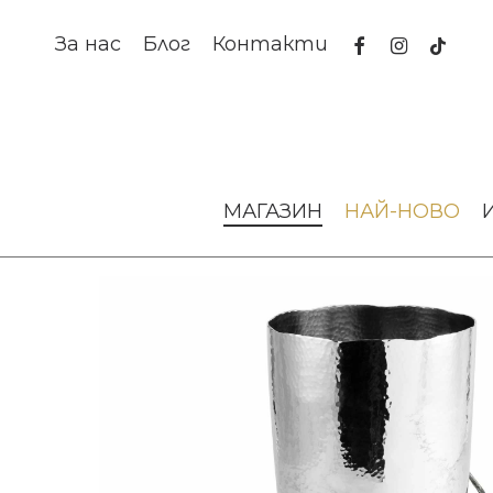
Skip
to
facebook
instagram
tiktok
За нас
Блог
Контакти
main
content
Начало
Аксесоари за интериора
Вази и кашпи
Ваз
МАГАЗИН
НАЙ-НОВО