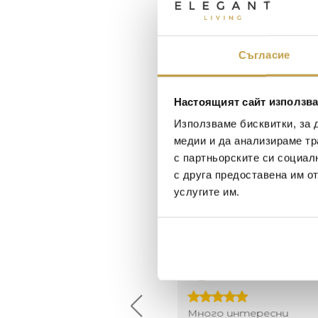
Съгласие
Настоящият сайт използва
Използваме бисквитки, за 
медии и да анализираме тр
с партньорските си социал
с друга предоставена им о
услугите им.
Maxim Behar
Георги Питов
2022-06-18
2021-06-01
й-доброто място за
Много интересни