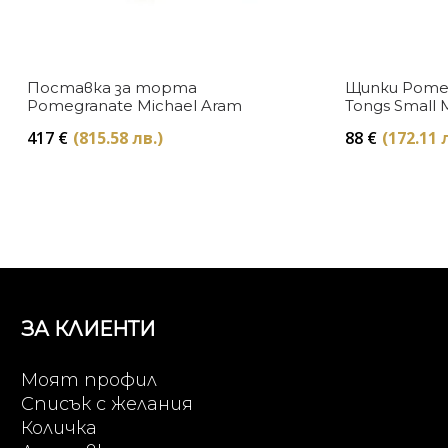
Поставка за торта
Щипки Pomeg
Pomegranate Michael Aram
Tongs Small 
417
€
(815.58 лв.)
88
€
(172.11 
ЗА КЛИЕНТИ
Моят профил
Списък с желания
Количка