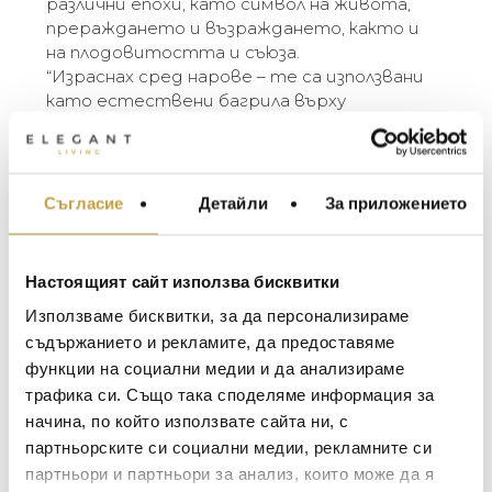
различни епохи, като символ на живота,
прераждането и възраждането, както и
на плодовитостта и съюза.
“Израснах сред нарове – те са използвани
като естествени багрила върху
античните килими, по които съм пълзял
като бебе, и бяха важна съставка в
храната, която обичам. Когато съм в
дома си в Ню Делхи, всяка сутрин се
Съгласие
Детайли
За приложението
МЕБЕЛИ ЗА ДОМА И
събуждам с прясно изцеден сок от нар.
ОФИСА
Цветът, миризмата, нежният аромат –
ОСВЕТЛЕНИЕ
всичко това го превръща във вълшебен
Настоящият сайт използва бисквитки
еликсир за мен.” – Michael Aram
LALIQUE
АКСЕСОАРИ ЗА ИНТ
Използваме бисквитки, за да персонализираме
BACCARAT
ЗА МАСАТА
The Michael Aram Pomegranate Collection
съдържанието и рекламите, да предоставяме
takes its inspiration from one of the most
функции на социални медии и да анализираме
TOM DIXON
ТЕКСТИЛ ЗА ДОМА
universal and ancient symbols in the world. The
трафика си. Също така споделяме информация за
MICHAEL ARAM
fruit has been prized across the globe, across
АРОМАТИ ЗА ДОМА
начина, по който използвате сайта ни, с
cultures and across time as a representation of
ASSOULINE
партньорските си социални медии, рекламните си
ИЗКУСТВО И КНИГИ
life, rebirth, and renewal as well as fertility and
партньори и партньори за анализ, които може да я
SELETTI
union.