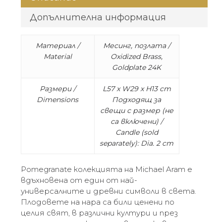
Допълнителна информация
Материал /
Месинг, позлата /
Material
Oxidized Brass,
Goldplate 24K
Размери /
L57 x W29 x H13 cm
Dimensions
Подходящ за
свещи с размер (не
са включени) /
Candle (sold
separately): Dia. 2 cm
Pomegranate колекцията на Michael Aram е
вдъхновена от един от най-
универсалните и древни символи в света.
Плодовете на нара са били ценени по
целия свят, в различни култури и през