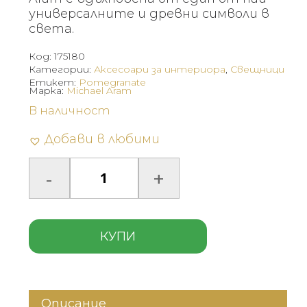
универсалните и древни символи в
света.
Код:
175180
Категории:
Аксесоари за интериора
,
Свещници
Етикет:
Pomegranate
Марка:
Michael Aram
В наличност
Добави в любими
КУПИ
Описание