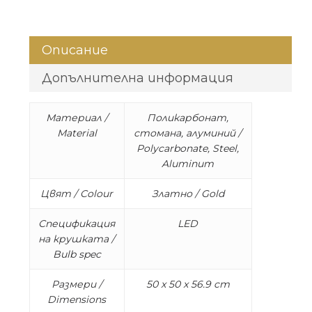
Описание
Допълнителна информация
Материал /
Поликарбонат,
Material
стомана, алуминий /
Polycarbonate, Steel,
Aluminum
Цвят / Colour
Златно / Gold
Спецификация
LED
на крушката /
Bulb spec
Размери /
50 x 50 x 56.9 cm
Dimensions