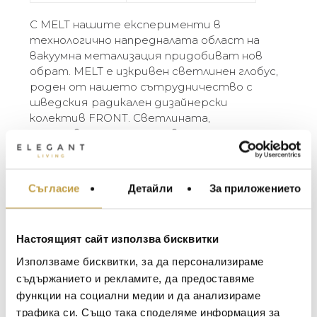
С MELT нашите експерименти в
технологично напредналата област на
вакуумна метализация придобиват нов
обрат. MELT е изкривен светлинен глобус,
роден от нашето сътрудничество с
шведския радикален дизайнерски
колектив FRONT. Светлината,
отразяваща се от неравните
повърхности, създава драматичен ефект
на топящо се стъкло. MELT е
полупрозрачен, когато е включен, и с
Съгласие
Детайли
За приложението
МЕБЕЛИ ЗА ДОМА И
огледално покритие, когато е изключен.
ОФИСА
Вътрешният му блясък се вижда на
дневна светлина. Тази зареждаща се лампа
ОСВЕТЛЕНИЕ
Настоящият сайт използва бисквитки
има батерия от приблизително 8 часа.
LALIQUE
АКСЕСОАРИ ЗА ИНТ
Предлага се в различни цветове – Opal,
Използваме бисквитки, за да персонализираме
BACCARAT
Smoke, Gold, Copper и Silver. Включва
ЗА МАСАТА
съдържанието и рекламите, да предоставяме
поставка за стояща лампа и каишка за
функции на социални медии и да анализираме
TOM DIXON
ТЕКСТИЛ ЗА ДОМА
окачване като висяща лампа.
трафика си. Също така споделяме информация за