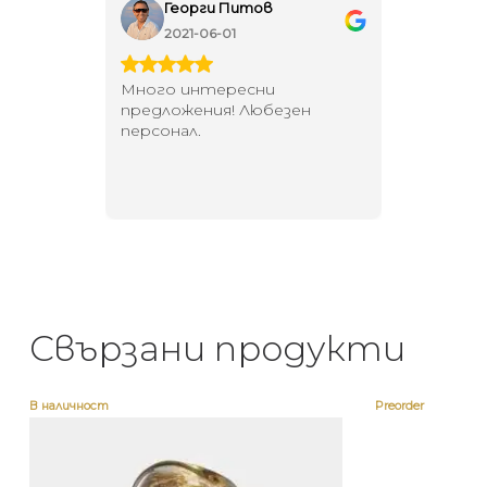
Георги Питов
Ива
2021-06-01
202
 за
Много интересни
Един маг
 на
предложения! Любезен
елегант
то за
персонал.
намерит
направи
неповт
Свързани продукти
В наличност
Preorder