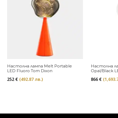
Настолна лампа Melt Portable
Настолна ла
LED Fluoro Tom Dixon
Opal/Black 
252
€
(492.87 лв.)
866
€
(1,693.