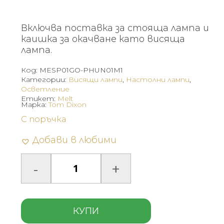
Включва поставка за стояща лампа и
каишка за окачване като висяща
лампа.
Код:
MESP01GO-PHUN01M1
Категории:
Висящи лампи
,
Настолни лампи
,
Осветление
Етикет:
Melt
Марка:
Tom Dixon
С поръчка
Добави в любими
КУПИ