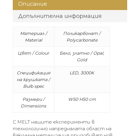
Описание
Допълнителна информация
Материал /
Поликарбонат /
Material
Polycarbonate
Цвят / Colour
Бяло, златно / Opal,
Gold
Спецификация
LED, 3000K
на крушката /
Bulb spec
Размери /
W50 H50 cm
Dimensions
С MELT нашите експерименти в
технологично напредналата област на
вакуумна метализация придобиват нов