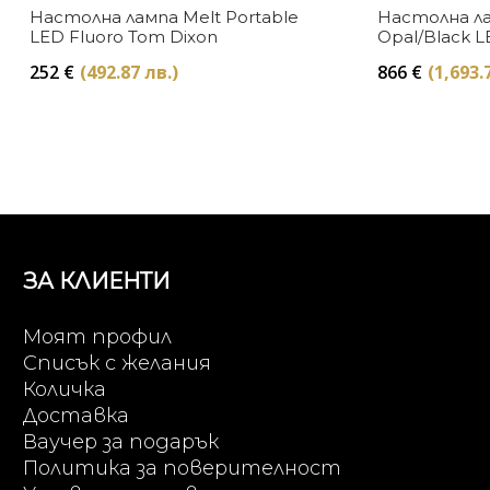
Настолна лампа Melt Portable
Настолна ла
LED Fluoro Tom Dixon
Opal/Black 
252
€
(492.87 лв.)
866
€
(1,693.
ЗА КЛИЕНТИ
Моят профил
Списък с желания
Количка
Доставка
Ваучер за подарък
Политика за поверителност