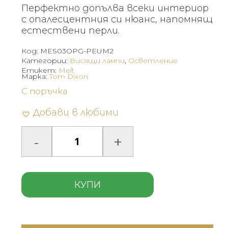
Перфектно допълва всеки интериор
с опалесцентния си нюанс, напомнящ
естествени перли.
Код:
MES03OPG-PEUM2
Категории:
Висящи лампи
,
Осветление
Етикет:
Melt
Марка:
Tom Dixon
С поръчка
Добави в любими
КУПИ